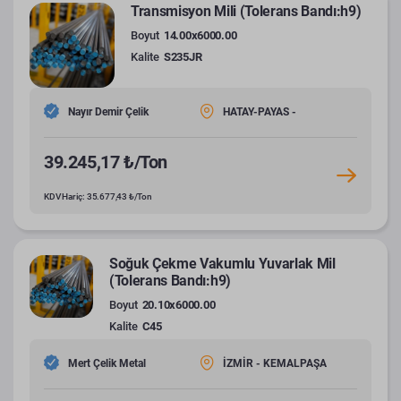
Transmisyon Mili (Tolerans Bandı:h9)
Boyut
14.00x6000.00
Kalite
S235JR
Nayır Demir Çelik
HATAY-PAYAS -
39.245,17 ₺/Ton
KDV Hariç: 35.677,43 ₺/Ton
Soğuk Çekme Vakumlu Yuvarlak Mil
(Tolerans Bandı:h9)
Boyut
20.10x6000.00
Kalite
C45
Mert Çelik Metal
İZMİR - KEMALPAŞA