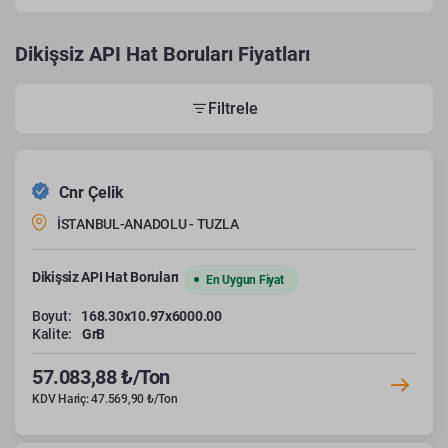
Dikişsiz API Hat Boruları Fiyatları
Filtrele
Cnr Çelik
İSTANBUL-ANADOLU - TUZLA
Dikişsiz API Hat Boruları
En Uygun Fiyat
Boyut:
168.30x10.97x6000.00
Kalite:
GrB
57.083,88 ₺/Ton
KDV Hariç: 47.569,90 ₺/Ton