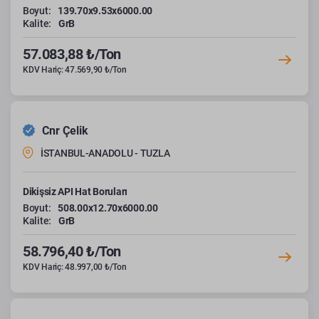
Boyut:
139.70x9.53x6000.00
Kalite:
GrB
57.083,88 ₺/Ton
KDV Hariç: 47.569,90 ₺/Ton
Cnr Çelik
İSTANBUL-ANADOLU - TUZLA
Dikişsiz API Hat Boruları
Boyut:
508.00x12.70x6000.00
Kalite:
GrB
58.796,40 ₺/Ton
KDV Hariç: 48.997,00 ₺/Ton