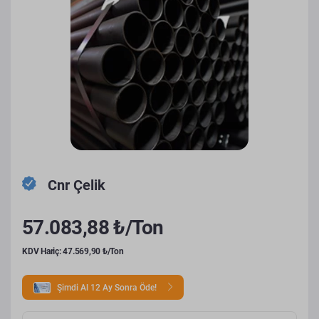
Cnr Çelik
57.083,88 ₺/Ton
KDV Hariç: 47.569,90 ₺/Ton
Şimdi Al 12 Ay Sonra Öde!