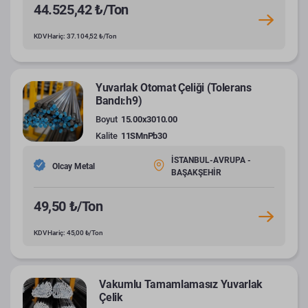
44.525,42 ₺/Ton
KDV Hariç: 37.104,52 ₺/Ton
Yuvarlak Otomat Çeliği (Tolerans
Bandı:h9)
Boyut
15.00x3010.00
Kalite
11SMnPb30
İSTANBUL-AVRUPA -
Olcay Metal
BAŞAKŞEHİR
49,50 ₺/Ton
KDV Hariç: 45,00 ₺/Ton
Vakumlu Tamamlamasız Yuvarlak
Çelik