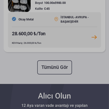
Boyut
100.00x5900.00
Kalite
C45
İSTANBUL-AVRUPA -
Olcay Metal
BAŞAKŞEHİR
28.600,00 ₺/Ton
KDV Hariç: 26.000,00 ₺/Ton
Tümünü Gör
Alıcı Olun
12 Aya varan vade avantajı ve yapılan