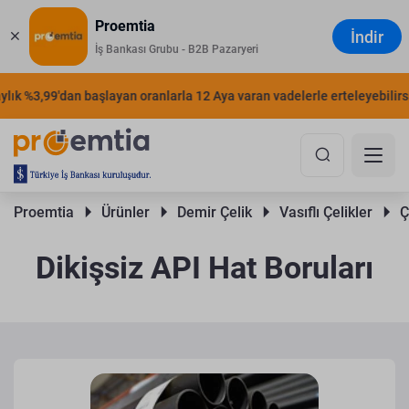
Proemtia
İndir
İş Bankası Grubu - B2B Pazaryeri
k %3,99'dan başlayan oranlarla 12 Aya varan vadelerle erteleyebilirsiniz
Proemtia 
Ürünler 
Demir Çelik 
Vasıflı Çelikler 
Ç
Dikişsiz API Hat Boruları