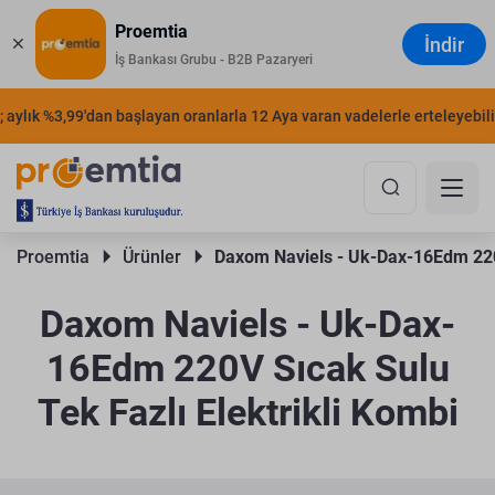
Proemtia
İndir
İş Bankası Grubu - B2B Pazaryeri
aylık %3,99'dan başlayan oranlarla 12 Aya varan vadelerle erteleyebilirs
Proemtia 
Ürünler 
Daxom Naviels - Uk-Dax-16Edm 220V
Daxom Naviels - Uk-Dax-
16Edm 220V Sıcak Sulu
Tek Fazlı Elektrikli Kombi