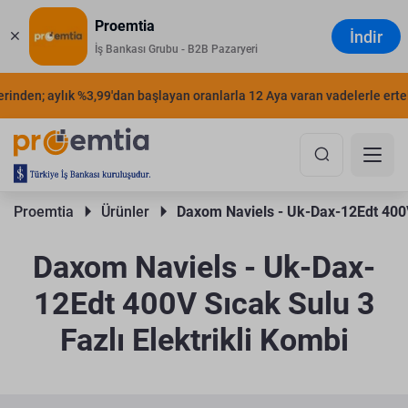
Proemtia
İndir
İş Bankası Grubu - B2B Pazaryeri
inden; aylık %3,99'dan başlayan oranlarla 12 Aya varan vadelerle erteley
Proemtia 
Ürünler 
Daxom Naviels - Uk-Dax-12Edt 400V 
Daxom Naviels - Uk-Dax-
12Edt 400V Sıcak Sulu 3
Fazlı Elektrikli Kombi