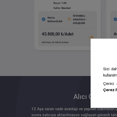
Boyut
1.00
Kalite
Standart
İSTANBUL-
Net Isı
ANADOLU -
Mühendislik
ATAŞEHİR
43.800,00 ₺/Adet
4
KDV Hariç: 36.500,00 ₺/Adet
KDV
Alıcı Olun
12 Aya varan vade avantajı ve yapılan ödemenin 
sonra satıcıya aktarılmasını sağlayan güvenli tahs