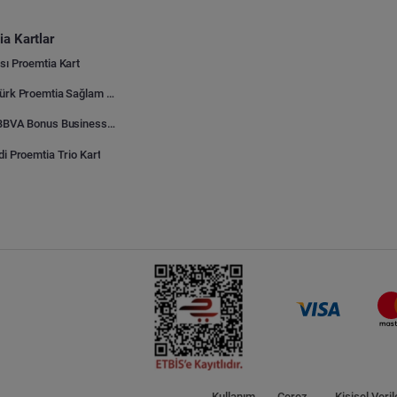
a Kartlar
sı Proemtia Kart
Kuveyt Türk Proemtia Sağlam Bayi Kart
Garanti BBVA Bonus Business Proemtia Bayi Kart
di Proemtia Trio Kart
Kullanım
Çerez
Kişisel Veril