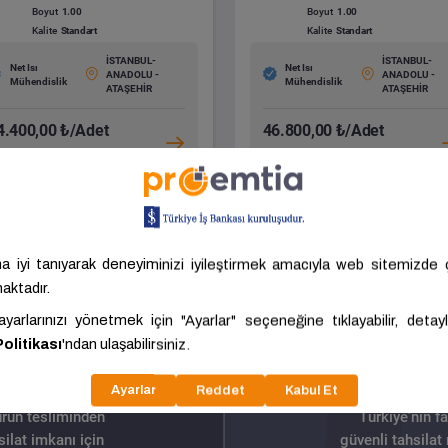
Boyut
1.00
Boyut
1.00
Kalite
Standart
Kalite
Standart
İSTANBUL-
İSTANBUL-
Net Isı
Net Isı
ANADOLU -
ANADOLU -
Mühendislik
Mühendislik
ATAŞEHİR
ATAŞEHİR
4.400,00 ₺/Adet
46.800,00 ₺/Adet
 Hariç: 37.000,00 ₺/Adet
KDV Hariç: 39.000,00 ₺/Adet
Tümünü Gör
ürün tesliminden
Türkiye’nin f
ilat imkanı için
güvenli tahsilat