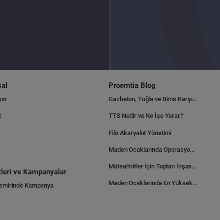
al
Proemtia Blog
şın
Gazbeton, Tuğla ve Bims Karşılaştırması: Hangisi Daha Avantajlı?
z
TTS Nedir ve Ne İşe Yarar?
Filo Akaryakıt Yönetimi
Maden Ocaklarında Operasyonel Verimlilik Nasıl Arttırılır?
Müteahhitler İçin Toptan İnşaat Malzemesi Satın Alma Rehberi
ikleri ve Kampanyalar
Maden Ocaklarında En Yüksek Gider Kalemleri Nelerdir?
Demirinde Kampanya