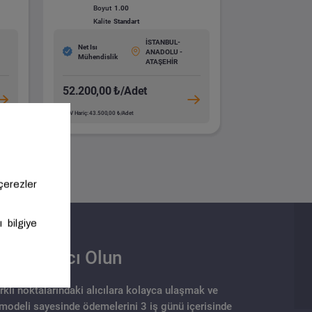
Boyut
1.00
Kalite
Standart
İSTANBUL-
Net Isı
ANADOLU -
Mühendislik
ATAŞEHİR
52.200,00 ₺/Adet
KDV Hariç: 43.500,00 ₺/Adet
Satıcı Olun
arklı noktalarındaki alıcılara kolayca ulaşmak ve
 modeli sayesinde ödemelerini 3 iş günü içerisinde