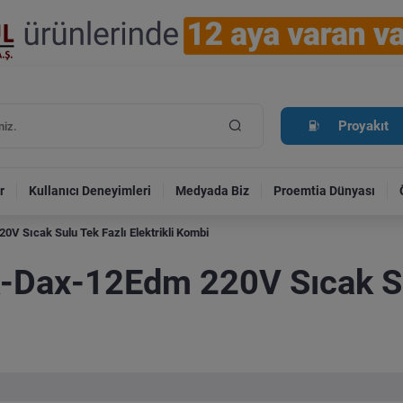
Proyakıt
r
Kullanıcı Deneyimleri
Medyada Biz
Proemtia Dünyası
V Sıcak Sulu Tek Fazlı Elektrikli Kombi
-Dax-12Edm 220V Sıcak Su