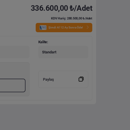
336.600,00 ₺/Adet
KDV Hariç: 280.500,00 ₺/Adet
Şimdi Al 12 Ay Sonra Öde!
Kalite:
Standart
Paylaş