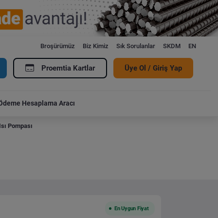
Broşürümüz
Biz Kimiz
Sık Sorulanlar
SKDM
EN
Proemtia Kartlar
Üye Ol / Giriş Yap
Ödeme Hesaplama Aracı
 Isı Pompası
En Uygun Fiyat