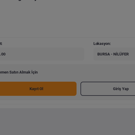
t:
Lokasyon:
.00
BURSA - NİLÜFER
men Satın Almak İçin
Kayıt Ol
Giriş Yap