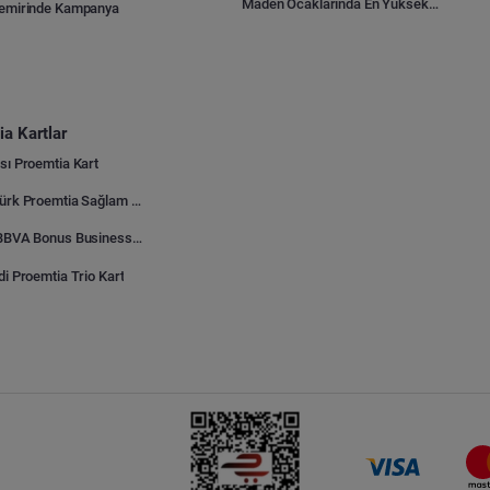
Maden Ocaklarında En Yüksek Gider Kalemleri Nelerdir?
Demirinde Kampanya
a Kartlar
sı Proemtia Kart
Kuveyt Türk Proemtia Sağlam Bayi Kart
Garanti BBVA Bonus Business Proemtia Bayi Kart
di Proemtia Trio Kart