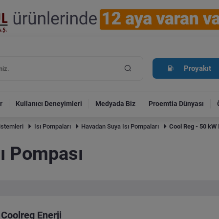
Proyakıt
r
Kullanıcı Deneyimleri
Medyada Biz
Proemtia Dünyası
istemleri
Isı Pompaları
Havadan Suya Isı Pompaları
Cool Reg - 50 kW
sı Pompası
Coolreg Enerji