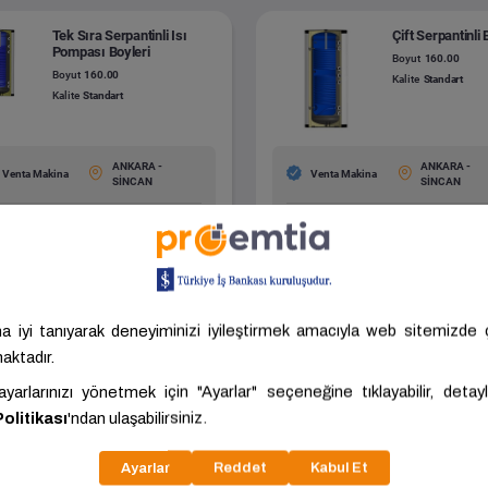
Tek Sıra Serpantinli Isı
Çift Serpantinli 
Pompası Boyleri
Boyut
160.00
Boyut
160.00
Kalite
Standart
Kalite
Standart
ANKARA -
ANKARA -
Venta Makina
Venta Makina
SİNCAN
SİNCAN
.683,92 ₺/Adet
20.253,38 ₺/Adet
ariç: 19.736,60 ₺/Adet
KDV Hariç: 16.877,82 ₺/Adet
Tümünü Gör