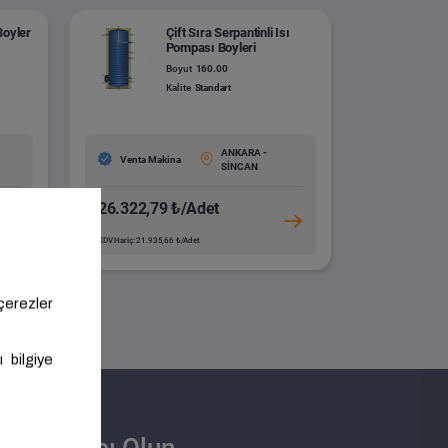
Boyler
Çift Sıra Serpantinli Isı
Pompası Boyleri
Boyut
160.00
Kalite
Standart
ANKARA -
Venta Makina
SİNCAN
26.322,79 ₺/Adet
KDV Hariç: 21.935,66 ₺/Adet