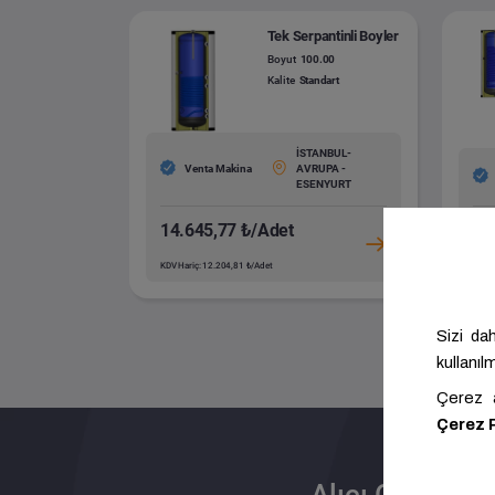
Tek Serpantinli Boyler
Boyut
100.00
Kalite
Standart
İSTANBUL-
Venta Makina
AVRUPA -
ESENYURT
14.645,77 ₺/Adet
23
KDV Hariç: 12.204,81 ₺/Adet
KDV H