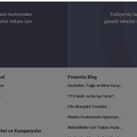
ürün tesliminden
Türkiye’nin f
ilat imkanı için
güvenli tahsilat
al
Proemtia Blog
şın
Gazbeton, Tuğla ve Bims Karşılaştırması: Hangisi Daha Avantajlı?
z
TTS Nedir ve Ne İşe Yarar?
Filo Akaryakıt Yönetimi
Maden Ocaklarında Operasyonel Verimlilik Nasıl Arttırılır?
Müteahhitler İçin Toptan İnşaat Malzemesi Satın Alma Rehberi
ikleri ve Kampanyalar