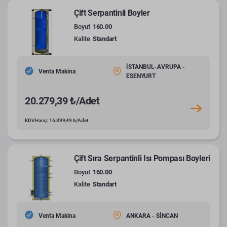
Çift Serpantinli Boyler
Boyut
160.00
Kalite
Standart
İSTANBUL-AVRUPA -
Venta Makina
ESENYURT
20.279,39 ₺/Adet
KDV Hariç: 16.899,49 ₺/Adet
Çift Sıra Serpantinli Isı Pompası Boyleri
Boyut
160.00
Kalite
Standart
Venta Makina
ANKARA - SİNCAN