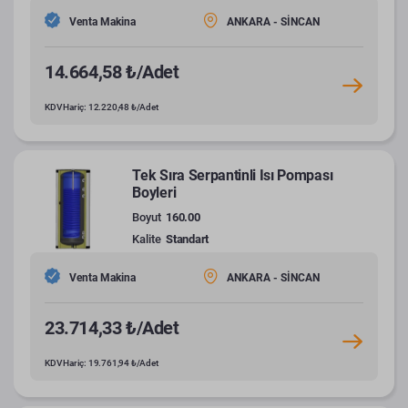
Venta Makina
ANKARA - SİNCAN
14.664,58 ₺/Adet
KDV Hariç: 12.220,48 ₺/Adet
Tek Sıra Serpantinli Isı Pompası
Boyleri
Boyut
160.00
Kalite
Standart
Venta Makina
ANKARA - SİNCAN
23.714,33 ₺/Adet
KDV Hariç: 19.761,94 ₺/Adet