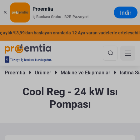
Proemtia
İndir
İş Bankası Grubu - B2B Pazaryeri
aylık %3,99'dan başlayan oranlarla 12 Aya varan vadelerle erteleyebilirs
Proemtia 
Ürünler 
Makine ve Ekipmanlar 
Isıtma Si
Cool Reg - 24 kW Isı
Pompası