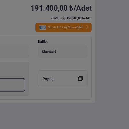
191.400,00 ₺/Adet
KDV Hariç: 159.500,00 ₺/Adet
Şimdi Al 12 Ay Sonra Öde!
Kalite:
Standart
Paylaş