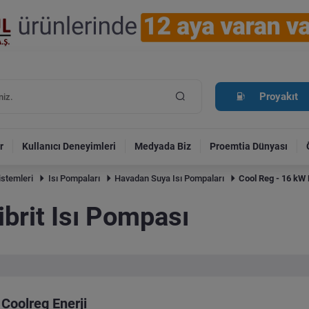
Proyakıt
r
Kullanıcı Deneyimleri
Medyada Biz
Proemtia Dünyası
istemleri
Isı Pompaları
Havadan Suya Isı Pompaları
Cool Reg - 16 kW 
brit Isı Pompası
Coolreg Enerji