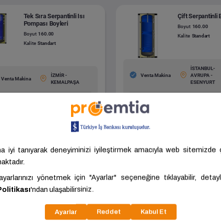
Tek Sıra Serpantinli Isı
Çift Serpantinli 
Pompası Boyleri
Boyut
160.00
Boyut
160.00
Kalite
Standart
Kalite
Standart
İSTANBUL-
İZMİR -
Venta Makina
AVRUPA -
Venta Makina
KEMALPAŞA
ESENYURT
.651,95 ₺/Adet
20.226,05 ₺/Adet
ariç: 19.709,96 ₺/Adet
KDV Hariç: 16.855,04 ₺/Adet
Tümünü Gör