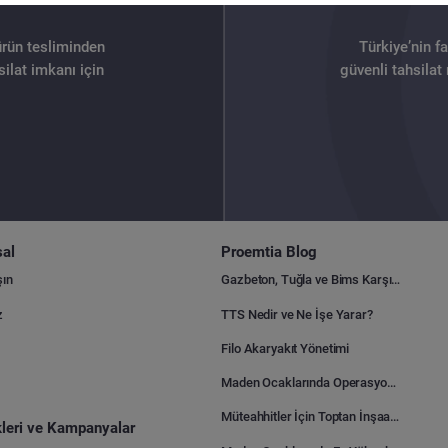
ürün tesliminden
Türkiye’nin f
ilat imkanı için
güvenli tahsilat
al
Proemtia Blog
şın
Gazbeton, Tuğla ve Bims Karşılaştırması: Hangisi Daha Avantajlı?
z
TTS Nedir ve Ne İşe Yarar?
Filo Akaryakıt Yönetimi
Maden Ocaklarında Operasyonel Verimlilik Nasıl Arttırılır?
Müteahhitler İçin Toptan İnşaat Malzemesi Satın Alma Rehberi
ikleri ve Kampanyalar