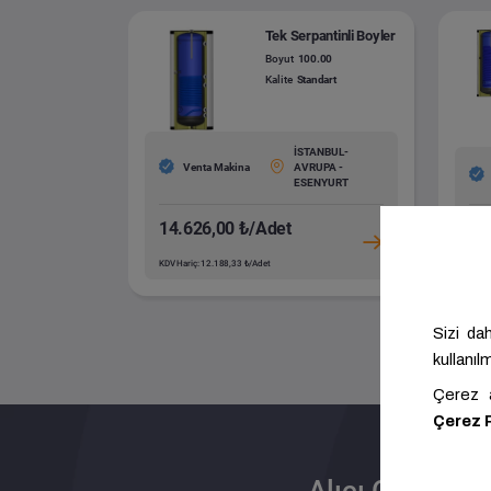
Tek Serpantinli Boyler
Boyut
100.00
Kalite
Standart
İSTANBUL-
Venta Makina
AVRUPA -
ESENYURT
14.626,00 ₺/Adet
23
KDV Hariç: 12.188,33 ₺/Adet
KDV H