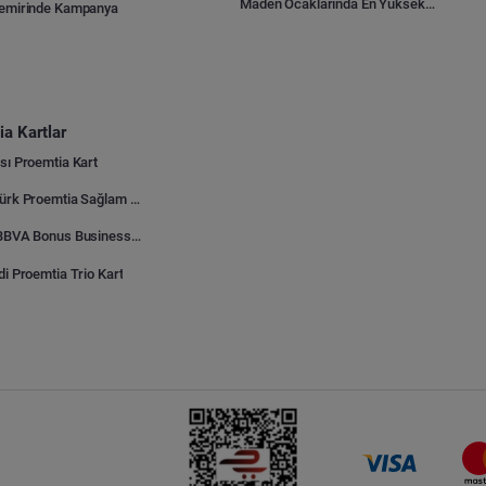
Maden Ocaklarında En Yüksek Gider Kalemleri Nelerdir?
Demirinde Kampanya
a Kartlar
sı Proemtia Kart
Kuveyt Türk Proemtia Sağlam Bayi Kart
Garanti BBVA Bonus Business Proemtia Bayi Kart
di Proemtia Trio Kart