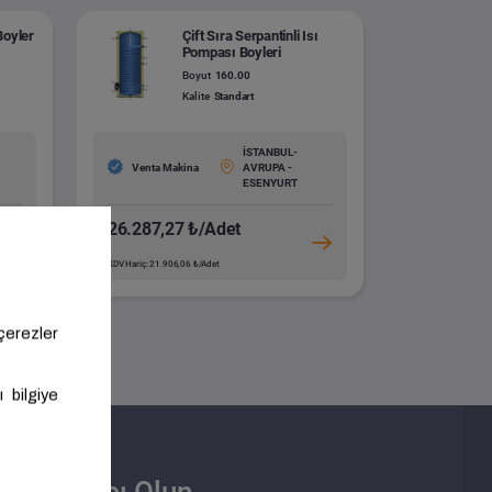
Boyler
Çift Sıra Serpantinli Isı
Pompası Boyleri
Boyut
160.00
Kalite
Standart
İSTANBUL-
Venta Makina
AVRUPA -
ESENYURT
26.287,27 ₺/Adet
KDV Hariç: 21.906,06 ₺/Adet