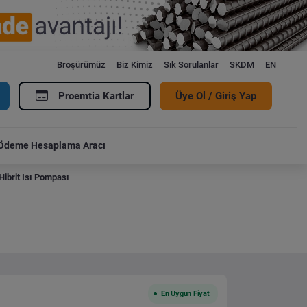
Broşürümüz
Biz Kimiz
Sık Sorulanlar
SKDM
EN
Proemtia Kartlar
Üye Ol / Giriş Yap
Ödeme Hesaplama Aracı
Hibrit Isı Pompası
En Uygun Fiyat