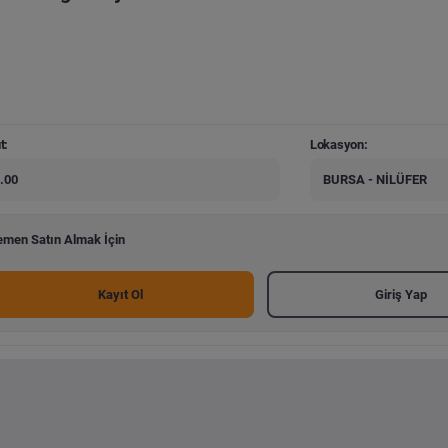
t:
Lokasyon:
.00
BURSA - NİLÜFER
men Satın Almak İçin
Kayıt Ol
Giriş Yap