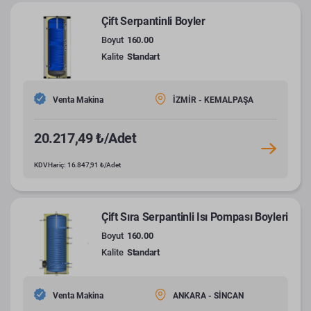
Çift Serpantinli Boyler
Boyut
160.00
Kalite
Standart
Venta Makina
İZMİR - KEMALPAŞA
20.217,49 ₺/Adet
KDV Hariç: 16.847,91 ₺/Adet
Çift Sıra Serpantinli Isı Pompası Boyleri
Boyut
160.00
Kalite
Standart
Venta Makina
ANKARA - SİNCAN