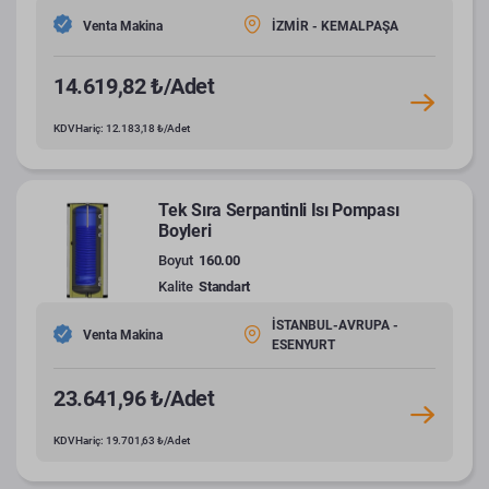
Venta Makina
İZMİR - KEMALPAŞA
14.619,82 ₺/Adet
KDV Hariç: 12.183,18 ₺/Adet
Tek Sıra Serpantinli Isı Pompası
Boyleri
Boyut
160.00
Kalite
Standart
İSTANBUL-AVRUPA -
Venta Makina
ESENYURT
23.641,96 ₺/Adet
KDV Hariç: 19.701,63 ₺/Adet