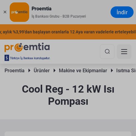
Proemtia
İndir
İş Bankası Grubu - B2B Pazaryeri
aylık %3,99'dan başlayan oranlarla 12 Aya varan vadelerle erteleyebilirs
Proemtia 
Ürünler 
Makine ve Ekipmanlar 
Isıtma Si
Cool Reg - 12 kW Isı
Pompası