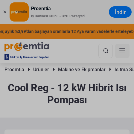
Proemtia
İndir
İş Bankası Grubu - B2B Pazaryeri
 aylık %3,99'dan başlayan oranlarla 12 Aya varan vadelerle erteleyebilir
Proemtia 
Ürünler 
Makine ve Ekipmanlar 
Isıtma Si
Cool Reg - 12 kW Hibrit Isı
Pompası