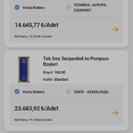
İSTANBUL-AVRUPA -
Venta Makina
ESENYURT
14.645,77 ₺/Adet
KDV Hariç: 12.204,81 ₺/Adet
Tek Sıra Serpantinli Isı Pompası
Boyleri
Boyut
160.00
Kalite
Standart
Venta Makina
İZMİR - KEMALPAŞA
23.683,92 ₺/Adet
KDV Hariç: 19.736,60 ₺/Adet