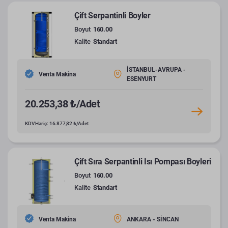
Çift Serpantinli Boyler
Boyut
160.00
Kalite
Standart
İSTANBUL-AVRUPA -
Venta Makina
ESENYURT
20.253,38 ₺/Adet
KDV Hariç: 16.877,82 ₺/Adet
Çift Sıra Serpantinli Isı Pompası Boyleri
Boyut
160.00
Kalite
Standart
Venta Makina
ANKARA - SİNCAN