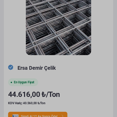
Ersa Demir Çelik
En Uygun Fiyat
44.616,00 ₺/Ton
KDV Hariç: 40.560,00 ₺/Ton
Şimdi Al 12 Ay Sonra Öde!