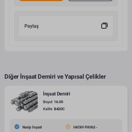
Paylaş
Diğer İnşaat Demiri ve Yapısal Çelikler
İnşaat Demiri
Boyut
16.00
Kalite
B420C
Nasip İnşaat
HATAY-PAYAS -