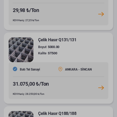
29,98 ₺/Ton
KDV Hariç: 27,25 ₺/Ton
Çelik Hasır Q131/131
Boyut
5000.00
Kalite
ST500
Batı Tel Sanayi
ANKARA - SİNCAN
31.075,00 ₺/Ton
KDV Hariç: 28.250,00 ₺/Ton
Çelik Hasır Q188/188