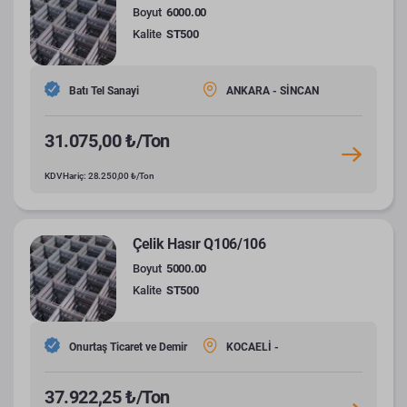
Boyut
6000.00
Kalite
ST500
Batı Tel Sanayi
ANKARA - SİNCAN
31.075,00 ₺/Ton
KDV Hariç: 28.250,00 ₺/Ton
Çelik Hasır Q106/106
Boyut
5000.00
Kalite
ST500
Onurtaş Ticaret ve Demir
KOCAELİ -
37.922,25 ₺/Ton