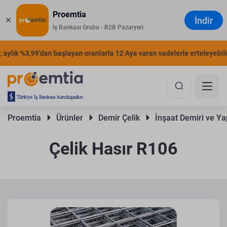
Proemtia
İndir
İş Bankası Grubu - B2B Pazaryeri
aylık %3,99'dan başlayan oranlarla 12 Aya varan vadelerle erteleyebilirs
Proemtia 
Ürünler 
Demir Çelik 
İnşaat Demiri ve Yap
Çelik Hasır R106