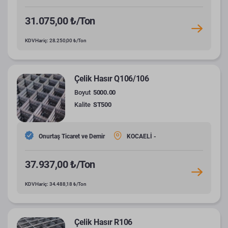
31.075,00 ₺/Ton
KDV Hariç: 28.250,00 ₺/Ton
Çelik Hasır Q106/106
Boyut
5000.00
Kalite
ST500
Onurtaş Ticaret ve Demir
KOCAELİ -
37.937,00 ₺/Ton
KDV Hariç: 34.488,18 ₺/Ton
Çelik Hasır R106