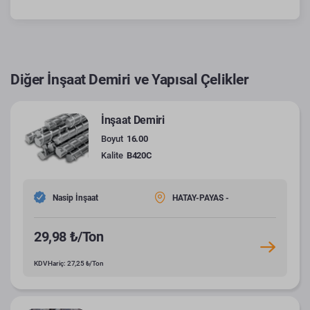
Diğer İnşaat Demiri ve Yapısal Çelikler
İnşaat Demiri
Boyut
16.00
Kalite
B420C
Nasip İnşaat
HATAY-PAYAS -
29,98 ₺/Ton
KDV Hariç: 27,25 ₺/Ton