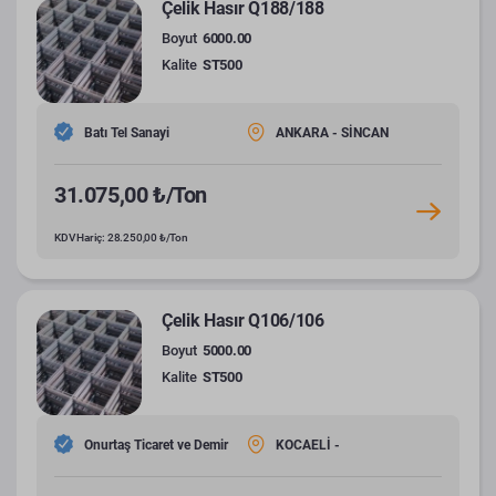
Çelik Hasır Q188/188
Boyut
6000.00
Kalite
ST500
Batı Tel Sanayi
ANKARA - SİNCAN
31.075,00 ₺/Ton
KDV Hariç: 28.250,00 ₺/Ton
Çelik Hasır Q106/106
Boyut
5000.00
Kalite
ST500
Onurtaş Ticaret ve Demir
KOCAELİ -