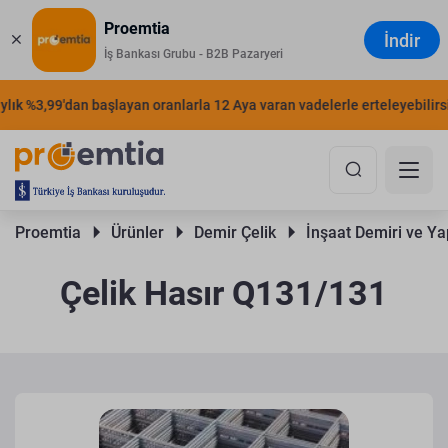
Proemtia
İndir
İş Bankası Grubu - B2B Pazaryeri
ık %3,99'dan başlayan oranlarla 12 Aya varan vadelerle erteleyebilirsini
Proemtia 
Ürünler 
Demir Çelik 
İnşaat Demiri ve Yap
Çelik Hasır Q131/131