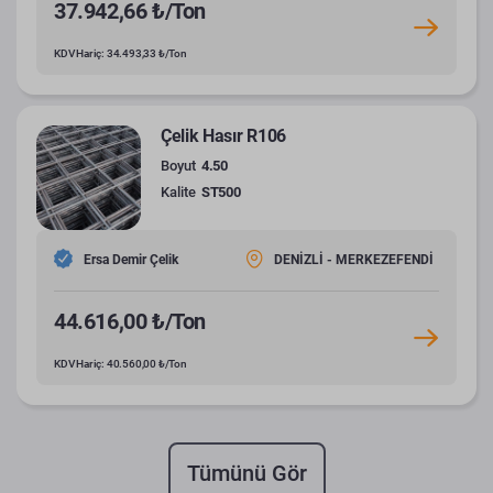
37.942,66 ₺/Ton
KDV Hariç: 34.493,33 ₺/Ton
Çelik Hasır R106
Boyut
4.50
Kalite
ST500
Ersa Demir Çelik
DENİZLİ - MERKEZEFENDİ
44.616,00 ₺/Ton
KDV Hariç: 40.560,00 ₺/Ton
Tümünü Gör