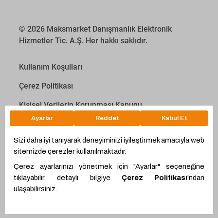
© 2026 Maksmarket Danışmanlık Elektronik
Hizmetler Tic. A.Ş. Her hakkı saklıdır.
Kullanım Koşulları
Çerez Politikası
Kişisel Verilerin Korunması Kanunu
İletişim Aydınlatma Metni
Proyakıt
Ödeme Hesaplama Aracı
WhatsApp
Teklif Hattı
Ürünler
Alıcı Ol
Giriş Yap
Proemtia Kartlar