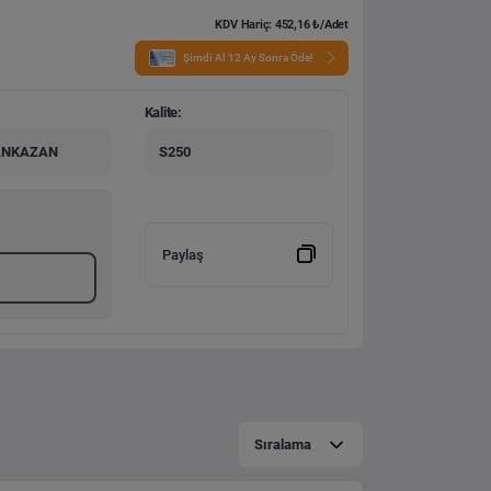
KDV Hariç: 452,16 ₺/Adet
Şimdi Al 12 Ay Sonra Öde!
Kalite:
ANKAZAN
S250
Paylaş
Sıralama