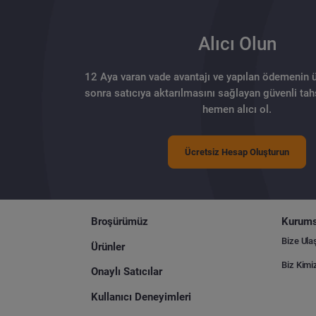
Alıcı Olun
12 Aya varan vade avantajı ve yapılan ödemenin 
sonra satıcıya aktarılmasını sağlayan güvenli tahs
hemen alıcı ol.
Ücretsiz Hesap Oluşturun
Broşürümüz
Kurums
Bize Ula
Ürünler
Biz Kimi
Onaylı Satıcılar
Kullanıcı Deneyimleri