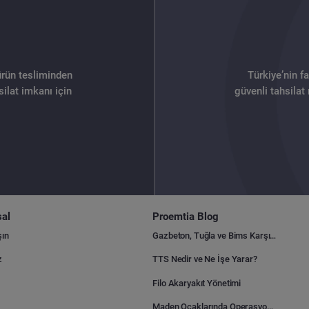
ürün tesliminden
Türkiye’nin f
ilat imkanı için
güvenli tahsilat
al
Proemtia Blog
şın
Gazbeton, Tuğla ve Bims Karşılaştırması: Hangisi Daha Avantajlı?
z
TTS Nedir ve Ne İşe Yarar?
Filo Akaryakıt Yönetimi
Maden Ocaklarında Operasyonel Verimlilik Nasıl Arttırılır?