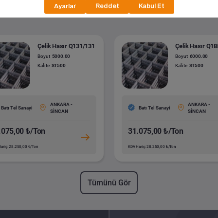
Çelikler
Çelik Hasır Q131/131
Çelik Hasır Q1
Boyut
5000.00
Boyut
6000.00
Kalite
ST500
Kalite
ST500
ANKARA -
ANKARA -
Batı Tel Sanayi
Batı Tel Sanayi
SİNCAN
SİNCAN
.075,00 ₺/Ton
31.075,00 ₺/Ton
ariç: 28.250,00 ₺/Ton
KDV Hariç: 28.250,00 ₺/Ton
Tümünü Gör