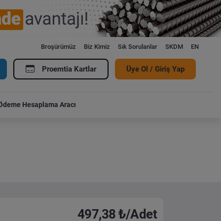
Broşürümüz
Biz Kimiz
Sık Sorulanlar
SKDM
EN
Proemtia Kartlar
Üye Ol / Giriş Yap
Ödeme Hesaplama Aracı
497,38 ₺/Adet