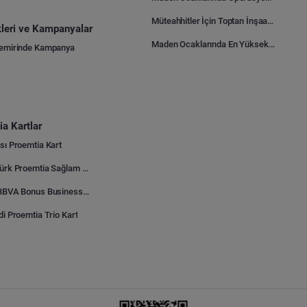
Müteahhitler İçin Toptan İnşaat Malzemesi Satın Alma Rehberi
ikleri ve Kampanyalar
Maden Ocaklarında En Yüksek Gider Kalemleri Nelerdir?
Demirinde Kampanya
a Kartlar
sı Proemtia Kart
Kuveyt Türk Proemtia Sağlam Bayi Kart
Garanti BBVA Bonus Business Proemtia Bayi Kart
di Proemtia Trio Kart