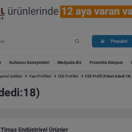
Proyakıt
r
Kullanıcı Deneyimleri
Medyada Biz
Proemtia Dünyası
pısal Çelikler
Yapı Profilleri
CEE Profiller
CEE Profil (Paket Adedi:18)
dedi:18)
Timaş Endüstriyel Ürünler