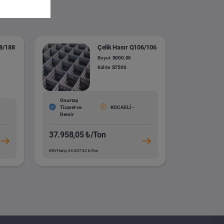
88/188
Çelik Hasır Q106/106
Boyut
5000.00
Kalite
ST500
Onurtaş
Ticaret ve
KOCAELİ -
Demir
37.958,05 ₺/Ton
KDV Hariç: 34.507,32 ₺/Ton