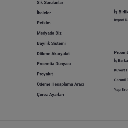
Sık Sorulanlar
İş Birl
İhaleler
İnşaat 
Petkim
Medyada Biz
Bayilik Sistemi
Proemti
Dökme Akaryakıt
İş Banka
Proemtia Dünyası
Proyakıt
Ödeme Hesaplama Aracı
Yapı Kre
Çerez Ayarları