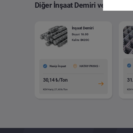
Diğer İnşaat Demiri ve Yapısal 
İnşaat Demiri
Boyut
16.00
Kalite
B420C
Nasip İnşaat
HATAY-PAYAS -
30,14 ₺/Ton
31
KDV Hariç: 27,40 ₺/Ton
KDV H