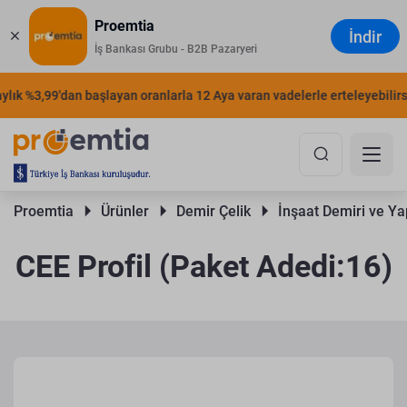
Proemtia
İndir
İş Bankası Grubu - B2B Pazaryeri
ık %3,99'dan başlayan oranlarla 12 Aya varan vadelerle erteleyebilirsini
Proemtia 
Ürünler 
Demir Çelik 
İnşaat Demiri ve Yap
CEE Profil (Paket Adedi:16)