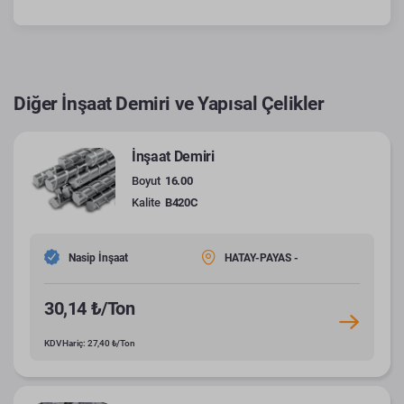
Diğer İnşaat Demiri ve Yapısal Çelikler
İnşaat Demiri
Boyut
16.00
Kalite
B420C
Nasip İnşaat
HATAY-PAYAS -
30,14 ₺/Ton
KDV Hariç: 27,40 ₺/Ton