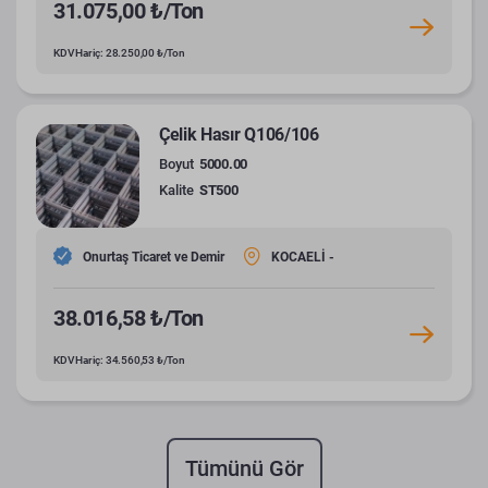
31.075,00 ₺/Ton
KDV Hariç: 28.250,00 ₺/Ton
Çelik Hasır Q106/106
Boyut
5000.00
Kalite
ST500
Onurtaş Ticaret ve Demir
KOCAELİ -
38.016,58 ₺/Ton
KDV Hariç: 34.560,53 ₺/Ton
Tümünü Gör