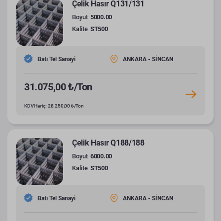
Çelik Hasır Q131/131
Boyut
5000.00
Kalite
ST500
Batı Tel Sanayi
ANKARA - SİNCAN
31.075,00 ₺/Ton
KDV Hariç: 28.250,00 ₺/Ton
Çelik Hasır Q188/188
Boyut
6000.00
Kalite
ST500
Batı Tel Sanayi
ANKARA - SİNCAN