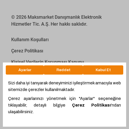
© 2026 Maksmarket Danışmanlık Elektronik
Hizmetler Tic. A.Ş. Her hakkı saklıdır.
Kullanım Koşulları
Çerez Politikası
Kişisel Verilerin Korunması Kanunu
İletişim Aydınlatma Metni
Proyakıt
Ödeme Hesaplama Aracı
WhatsApp
Teklif Hattı
Ürünler
Alıcı Ol
Giriş Yap
Proemtia Kartlar