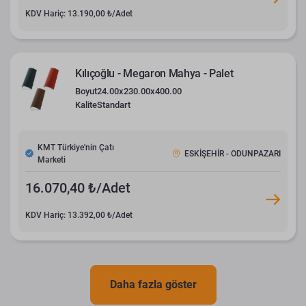
KDV Hariç: 13.190,00 ₺/Adet
Kılıçoğlu - Megaron Mahya - Palet
Boyut
24.00x230.00x400.00
Kalite
Standart
KMT Türkiye'nin Çatı
ESKİŞEHİR - ODUNPAZARI
Marketi
16.070,40 ₺/Adet
KDV Hariç: 13.392,00 ₺/Adet
Daha fazla göster