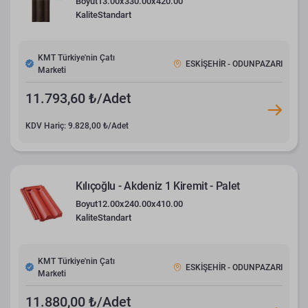
Boyut
13.00x330.00x420.00
Kalite
Standart
KMT Türkiye'nin Çatı
ESKİŞEHİR - ODUNPAZARI
Marketi
11.793,60 ₺/Adet
KDV Hariç: 9.828,00 ₺/Adet
Kılıçoğlu - Akdeniz 1 Kiremit - Palet
Boyut
12.00x240.00x410.00
Kalite
Standart
KMT Türkiye'nin Çatı
ESKİŞEHİR - ODUNPAZARI
Marketi
11.880,00 ₺/Adet