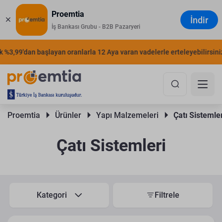
Proemtia
İndir
İş Bankası Grubu - B2B Pazaryeri
3,99'dan başlayan oranlarla 12 Aya varan vadelerle erteleyebilirsiniz.
Proemtia 
Ürünler 
Yapı Malzemeleri 
Çatı Sistemler
Çatı Sistemleri
Kategori
Filtrele