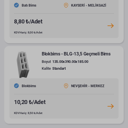
Batı Bims
KAYSERİ - MELİKGAZİ
8,80 ₺/Adet
KDV Hariç: 8,00 ₺/Adet
Blokbims - BLG-13,5 Geçmeli Bims
Boyut
135.00x390.00x185.00
Kalite
Standart
Blokbims
NEVŞEHİR - MERKEZ
10,20 ₺/Adet
KDV Hariç: 8,50 ₺/Adet