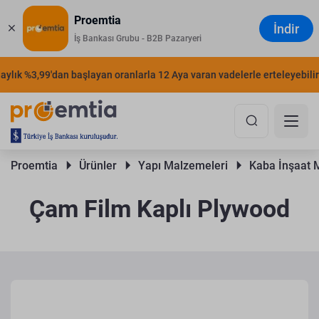
Proemtia
İndir
İş Bankası Grubu - B2B Pazaryeri
lık %3,99'dan başlayan oranlarla 12 Aya varan vadelerle erteleyebilirsi
Proemtia 
Ürünler 
Yapı Malzemeleri 
Kaba İnşaat 
Çam Film Kaplı Plywood