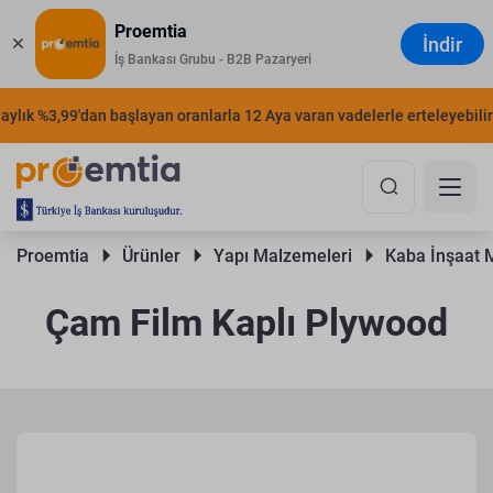
Proemtia
İndir
İş Bankası Grubu - B2B Pazaryeri
lık %3,99'dan başlayan oranlarla 12 Aya varan vadelerle erteleyebilirsi
Proemtia 
Ürünler 
Yapı Malzemeleri 
Kaba İnşaat 
Çam Film Kaplı Plywood