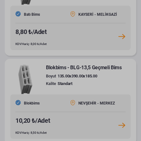
Batı Bims
KAYSERİ - MELİKGAZİ
8,80 ₺/Adet
KDV Hariç: 8,00 ₺/Adet
Blokbims - BLG-13,5 Geçmeli Bims
Boyut
135.00x390.00x185.00
Kalite
Standart
Blokbims
NEVŞEHİR - MERKEZ
10,20 ₺/Adet
KDV Hariç: 8,50 ₺/Adet