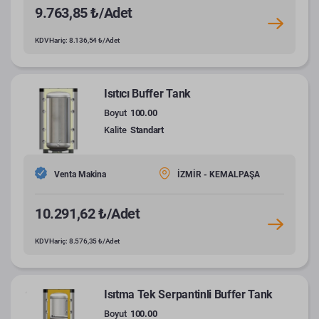
9.763,85 ₺/Adet
KDV Hariç: 8.136,54 ₺/Adet
Isıtıcı Buffer Tank
Boyut
100.00
Kalite
Standart
Venta Makina
İZMİR - KEMALPAŞA
10.291,62 ₺/Adet
KDV Hariç: 8.576,35 ₺/Adet
Isıtma Tek Serpantinli Buffer Tank
Boyut
100.00