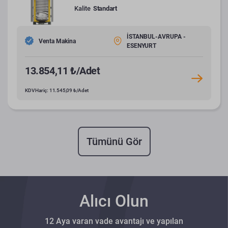
Kalite
Standart
İSTANBUL-AVRUPA -
Venta Makina
ESENYURT
13.854,11 ₺/Adet
KDV Hariç: 11.545,09 ₺/Adet
Tümünü Gör
Alıcı Olun
12 Aya varan vade avantajı ve yapılan