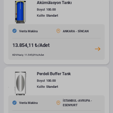
Akümülasyon Tankı
Boyut
100.00
Kalite
Standart
Venta Makina
ANKARA - SİNCAN
13.854,11 ₺/Adet
KDV Hariç: 11.545,09 ₺/Adet
Perdeli Buffer Tank
Boyut
100.00
Kalite
Standart
İSTANBUL-AVRUPA -
Venta Makina
ESENYURT