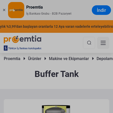
Proemtia
İndir
İş Bankası Grubu - B2B Pazaryeri
k %3,99'dan başlayan oranlarla 12 Aya varan vadelerle erteleyebilirsiniz
Proemtia 
Ürünler 
Makine ve Ekipmanlar 
Depolama
Buffer Tank