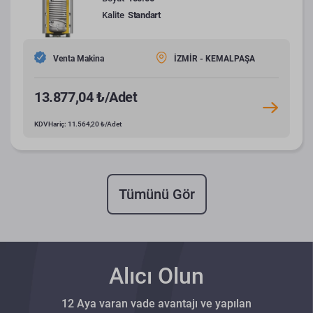
Kalite
Standart
Venta Makina
İZMİR - KEMALPAŞA
13.877,04 ₺/Adet
KDV Hariç: 11.564,20 ₺/Adet
Tümünü Gör
Alıcı Olun
12 Aya varan vade avantajı ve yapılan