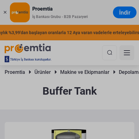
Proemtia
İndir
İş Bankası Grubu - B2B Pazaryeri
ık %3,99'dan başlayan oranlarla 12 Aya varan vadelerle erteleyebilirsini
Proemtia 
Ürünler 
Makine ve Ekipmanlar 
Depolama
Buffer Tank