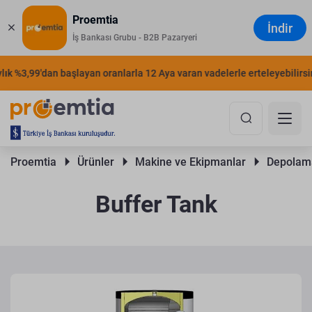
Proemtia
İndir
İş Bankası Grubu - B2B Pazaryeri
 %3,99'dan başlayan oranlarla 12 Aya varan vadelerle erteleyebilirsiniz.
Proemtia 
Ürünler 
Makine ve Ekipmanlar 
Depolama
Buffer Tank