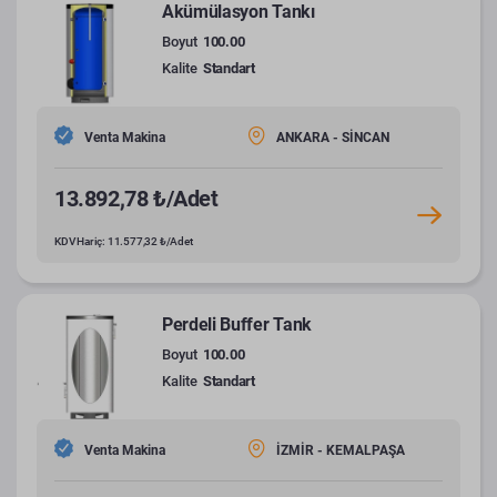
Akümülasyon Tankı
Boyut
100.00
Kalite
Standart
Venta Makina
ANKARA - SİNCAN
13.892,78 ₺/Adet
KDV Hariç: 11.577,32 ₺/Adet
Perdeli Buffer Tank
Boyut
100.00
Kalite
Standart
Venta Makina
İZMİR - KEMALPAŞA