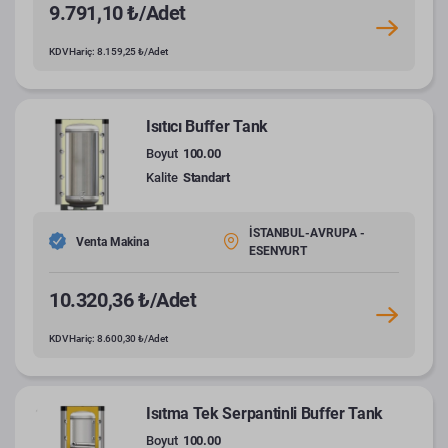
9.791,10 ₺/Adet
KDV Hariç: 8.159,25 ₺/Adet
Isıtıcı Buffer Tank
Boyut
100.00
Kalite
Standart
İSTANBUL-AVRUPA -
Venta Makina
ESENYURT
10.320,36 ₺/Adet
KDV Hariç: 8.600,30 ₺/Adet
Isıtma Tek Serpantinli Buffer Tank
Boyut
100.00