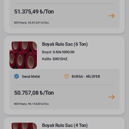
51.375,49 ₺/Ton
KDV Hariç: 42.812,91 ₺/Ton
Boyalı Rulo Sac (6 Ton)
Boyut
0.50x1000.00
Kalite
DX51D+Z
Senal Metal
BURSA - NİLÜFER
50.757,08 ₺/Ton
KDV Hariç: 46.142,80 ₺/Ton
Boyalı Rulo Sac (4 Ton)