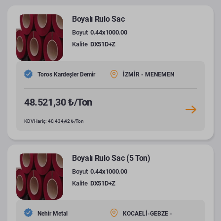
Boyalı Rulo Sac
Boyut
0.44x1000.00
Kalite
DX51D+Z
Toros Kardeşler Demir
İZMİR - MENEMEN
48.521,30 ₺/Ton
KDV Hariç: 40.434,42 ₺/Ton
Boyalı Rulo Sac (5 Ton)
Boyut
0.44x1000.00
Kalite
DX51D+Z
Nehir Metal
KOCAELİ-GEBZE -