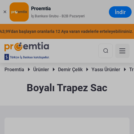
Proemtia
İndir
İş Bankası Grubu - B2B Pazaryeri
9'dan başlayan oranlarla 12 Aya varan vadelerle erteleyebilirsiniz.
Ş
Proemtia 
Ürünler 
Demir Çelik 
Yassı Ürünler 
Tr
Boyalı Trapez Sac