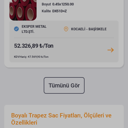
Boyut
0.45x1250.00
Kalite
DX51D+Z
EKSPER METAL
KOCAELİ - BAŞİSKELE
LTD.ŞTİ.
52.326,89 ₺/Ton
KDV Hariç: 47.569,90 ₺/Ton
Tümünü Gör
Boyalı Trapez Sac Fiyatları, Ölçüleri ve
Özellikleri