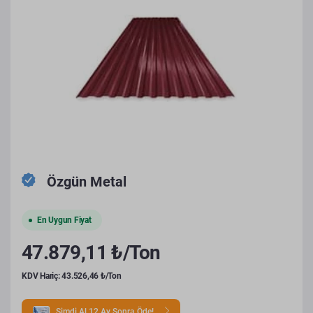
Özgün Metal
En Uygun Fiyat
47.879,11 ₺/Ton
KDV Hariç: 43.526,46 ₺/Ton
Şimdi Al 12 Ay Sonra Öde!