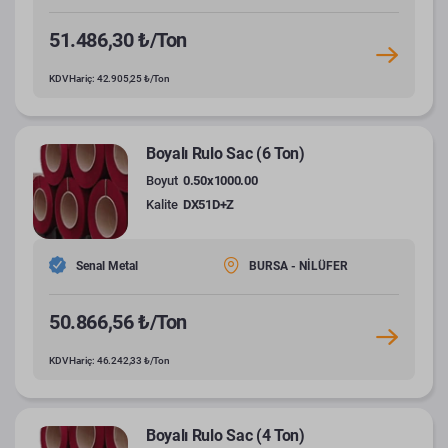
51.486,30 ₺/Ton
KDV Hariç: 42.905,25 ₺/Ton
Boyalı Rulo Sac (6 Ton)
Boyut
0.50x1000.00
Kalite
DX51D+Z
Senal Metal
BURSA - NİLÜFER
50.866,56 ₺/Ton
KDV Hariç: 46.242,33 ₺/Ton
Boyalı Rulo Sac (4 Ton)