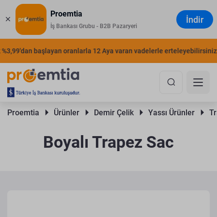
Proemtia
İndir
İş Bankası Grubu - B2B Pazaryeri
99'dan başlayan oranlarla 12 Aya varan vadelerle erteleyebilirsiniz.
Proemtia 
Ürünler 
Demir Çelik 
Yassı Ürünler 
Tr
Boyalı Trapez Sac