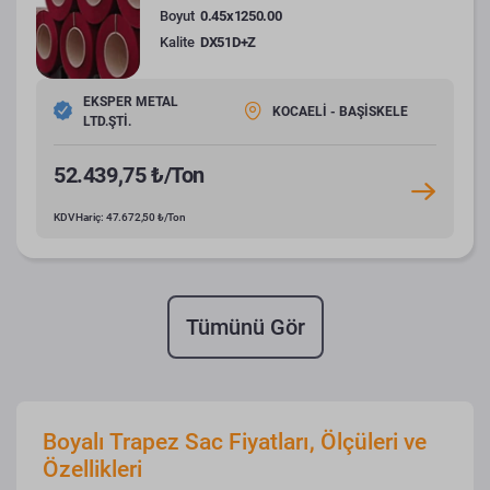
Boyut
0.45x1250.00
Kalite
DX51D+Z
EKSPER METAL
KOCAELİ - BAŞİSKELE
LTD.ŞTİ.
52.439,75 ₺/Ton
KDV Hariç: 47.672,50 ₺/Ton
Tümünü Gör
Boyalı Trapez Sac Fiyatları, Ölçüleri ve
Özellikleri