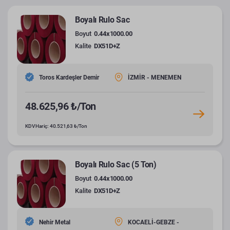
Boyalı Rulo Sac
Boyut
0.44x1000.00
Kalite
DX51D+Z
Toros Kardeşler Demir
İZMİR - MENEMEN
48.625,96 ₺/Ton
KDV Hariç: 40.521,63 ₺/Ton
Boyalı Rulo Sac (5 Ton)
Boyut
0.44x1000.00
Kalite
DX51D+Z
Nehir Metal
KOCAELİ-GEBZE -