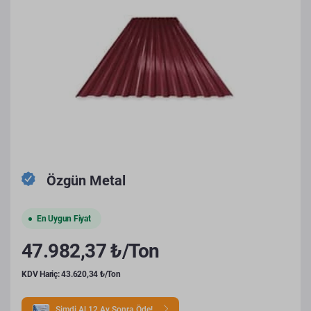
Özgün Metal
En Uygun Fiyat
47.982,37 ₺/Ton
KDV Hariç: 43.620,34 ₺/Ton
Şimdi Al 12 Ay Sonra Öde!