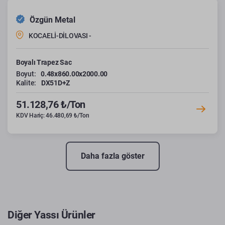
Özgün Metal
KOCAELİ-DİLOVASI -
Boyalı Trapez Sac
Boyut:
0.48x860.00x2000.00
Kalite:
DX51D+Z
51.128,76 ₺/Ton
KDV Hariç: 46.480,69 ₺/Ton
Daha fazla göster
Diğer Yassı Ürünler