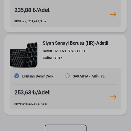
235,88 ₺/Adet
KDV Hariç: 214,44 ₺/Adet
Siyah Sanayi Borusu (HR)-Adetli
Boyut
32.00x1.50x6000.00
Kalite
ST37
Erensan Demir Çelik
SAKARYA - ARİFİYE
253,63 ₺/Adet
KDV Hariç: 230,57 ₺/Adet