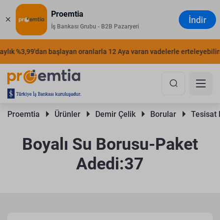
Proemtia
İndir
İş Bankası Grubu - B2B Pazaryeri
lık %3,99'dan başlayan oranlarla 12 Aya varan vadelerle erteleyebilirsin
Proemtia 
Ürünler 
Demir Çelik 
Borular 
Tesisat 
Boyalı Su Borusu-Paket
Adedi:37