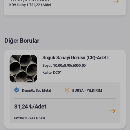
KDV Hariç: 1.781,22 ₺/Adet
Diğer Borular
Soğuk Sanayi Borusu (CR)-Adetli
Boyut
10.00x0.90x6000.00
Kalite
DC01
Demiröz Sac Metal
BURSA - YILDIRIM
81,24 ₺/Adet
KDV Hariç: 73,85 ₺/Adet