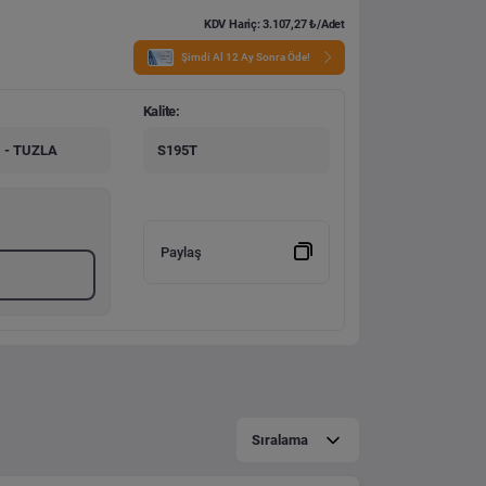
KDV Hariç: 3.107,27 ₺/Adet
Şimdi Al 12 Ay Sonra Öde!
Kalite:
 - TUZLA
S195T
Paylaş
Sıralama