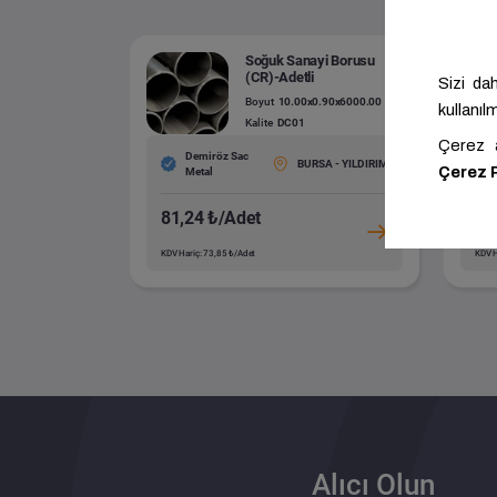
Soğuk Sanayi Borusu
(CR)-Adetli
Boyut
10.00x0.90x6000.00
Kalite
DC01
Demiröz Sac
BURSA - YILDIRIM
Metal
81,24 ₺/Adet
76
KDV Hariç: 73,85 ₺/Adet
KDV H
Alıcı Olun