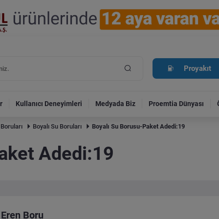
Proyakıt
r
Kullanıcı Deneyimleri
Medyada Biz
Proemtia Dünyası
 Boruları
Boyalı Su Boruları
Boyalı Su Borusu-Paket Adedi:19
aket Adedi:19
Eren Boru