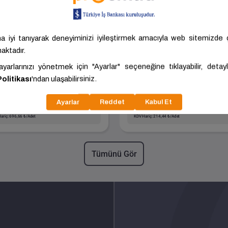
Boyalı Sanayi Borusu -
Siyah Sanayi Borusu 
Paket Adedi:61
Paket Adedi:271
Boyut
60.00x3.00x6000.00
Boyut
21.00x2.00x6000.0
Kalite
ST37
Kalite
ST37
Akdoğan
ANKARA -
Akdoğan
ANKARA -
Karasör Demir
POLATLI
Karasör Demir
POLATLI
6,33 ₺/Adet
235,88 ₺/Adet
ariç: 696,66 ₺/Adet
KDV Hariç: 214,44 ₺/Adet
Tümünü Gör