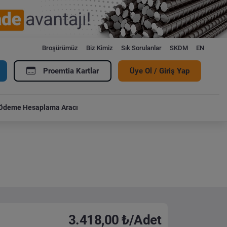
Broşürümüz
Biz Kimiz
Sık Sorulanlar
SKDM
EN
Proemtia Kartlar
Üye Ol / Giriş Yap
Ödeme Hesaplama Aracı
3.418,00 ₺/Adet