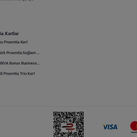
a Kartlar
sı Proemtia Kart
Kuveyt Türk Proemtia Sağlam Bayi Kart
Garanti BBVA Bonus Business Proemtia Bayi Kart
di Proemtia Trio Kart