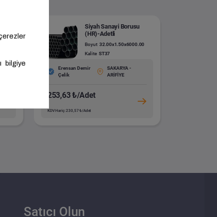
(HR)-
Siyah Sanayi Borusu
(HR)-Adetli
0
Boyut
32.00x1.50x6000.00
Kalite
ST37
Erensan Demir
SAKARYA -
Çelik
ARİFİYE
253,63 ₺/Adet
KDV Hariç: 230,57 ₺/Adet
Satıcı Olun