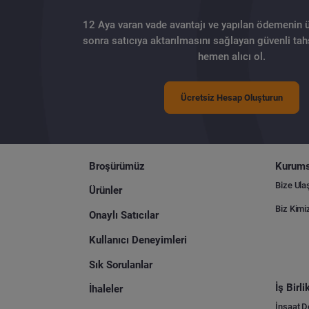
12 Aya varan vade avantajı ve yapılan ödemenin 
sonra satıcıya aktarılmasını sağlayan güvenli tahs
hemen alıcı ol.
Ücretsiz Hesap Oluşturun
Broşürümüz
Kurums
Bize Ula
Ürünler
Biz Kimi
Onaylı Satıcılar
Kullanıcı Deneyimleri
Sık Sorulanlar
İş Birl
İhaleler
İnşaat 