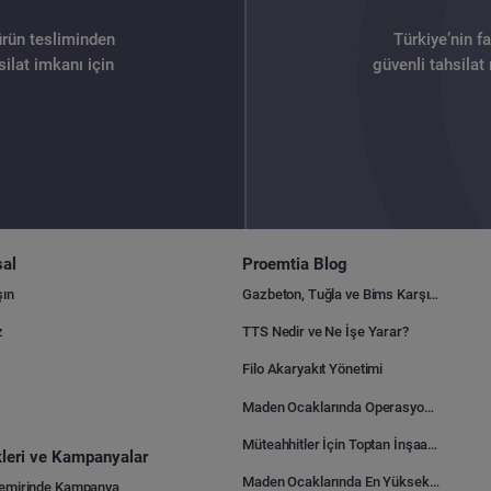
ürün tesliminden
Türkiye’nin f
ilat imkanı için
güvenli tahsilat
al
Proemtia Blog
şın
Gazbeton, Tuğla ve Bims Karşılaştırması: Hangisi Daha Avantajlı?
z
TTS Nedir ve Ne İşe Yarar?
Filo Akaryakıt Yönetimi
Maden Ocaklarında Operasyonel Verimlilik Nasıl Arttırılır?
Müteahhitler İçin Toptan İnşaat Malzemesi Satın Alma Rehberi
ikleri ve Kampanyalar
Maden Ocaklarında En Yüksek Gider Kalemleri Nelerdir?
Demirinde Kampanya