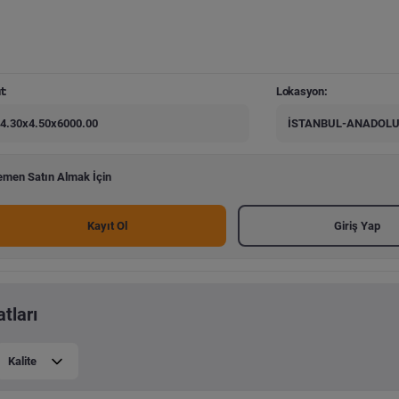
t:
Lokasyon:
4.30x4.50x6000.00
İSTANBUL-ANADOLU
men Satın Almak İçin
Kayıt Ol
Giriş Yap
tları
Kalite