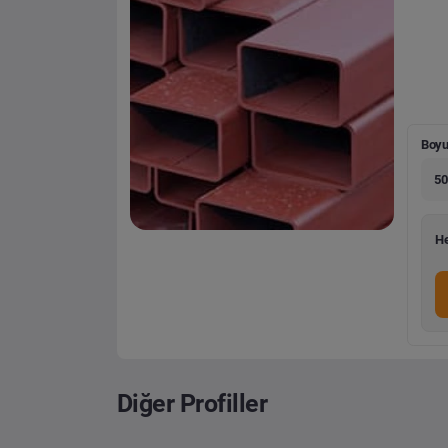
Boyu
50
He
Diğer Profiller