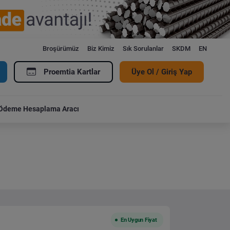
Broşürümüz
Biz Kimiz
Sık Sorulanlar
SKDM
EN
Proemtia Kartlar
Üye Ol / Giriş Yap
Ödeme Hesaplama Aracı
En Uygun Fiyat