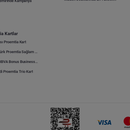
Demirinde Kampanya
a Kartlar
sı Proemtia Kart
Kuveyt Türk Proemtia Sağlam Bayi Kart
Garanti BBVA Bonus Business Proemtia Bayi Kart
di Proemtia Trio Kart