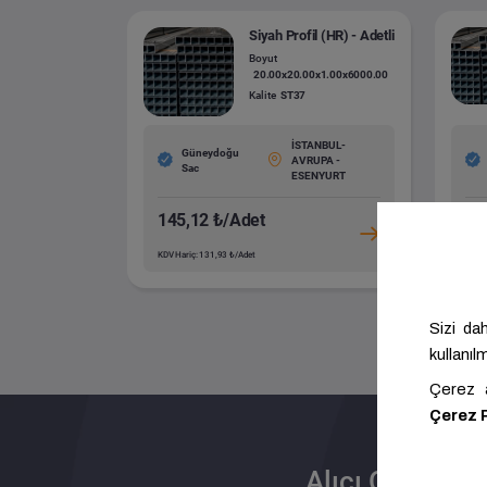
Siyah Profil (HR) - Adetli
Boyut
20.00x20.00x1.00x6000.00
Kalite
ST37
İSTANBUL-
Güneydoğu
AVRUPA -
Sac
ESENYURT
145,12 ₺/Adet
35
KDV Hariç: 131,93 ₺/Adet
KDV H
Alıcı Olun