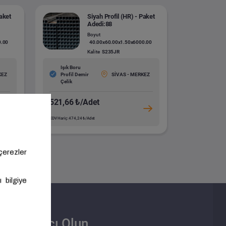
Paket
Siyah Profil (HR) - Paket
Adedi:88
Boyut
0.00
40.00x60.00x1.50x6000.00
Kalite
S235JR
Işık Boru
KEZ
Profil Demir
SİVAS - MERKEZ
Çelik
521,66 ₺/Adet
KDV Hariç: 474,24 ₺/Adet
Satıcı Olun