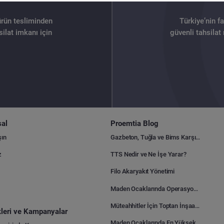
ürün tesliminden
Türkiye’nin f
ilat imkanı için
güvenli tahsilat
al
Proemtia Blog
şın
Gazbeton, Tuğla ve Bims Karşılaştırması: Hangisi Daha Avantajlı?
z
TTS Nedir ve Ne İşe Yarar?
Filo Akaryakıt Yönetimi
Maden Ocaklarında Operasyonel Verimlilik Nasıl Arttırılır?
Müteahhitler İçin Toptan İnşaat Malzemesi Satın Alma Rehberi
ikleri ve Kampanyalar
Maden Ocaklarında En Yüksek Gider Kalemleri Nelerdir?