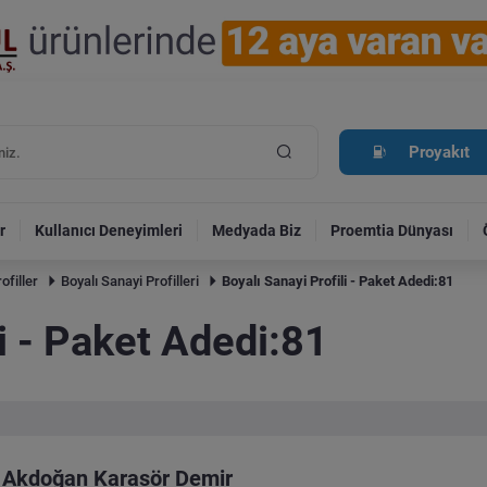
Proyakıt
r
Kullanıcı Deneyimleri
Medyada Biz
Proemtia Dünyası
ofiller
Boyalı Sanayi Profilleri
Boyalı Sanayi Profili - Paket Adedi:81
li - Paket Adedi:81
Akdoğan Karasör Demir