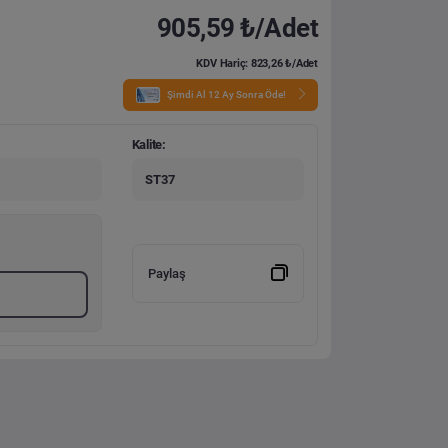
905,59 ₺/Adet
KDV Hariç: 823,26 ₺/Adet
Şimdi Al 12 Ay Sonra Öde!
Kalite:
ST37
Paylaş