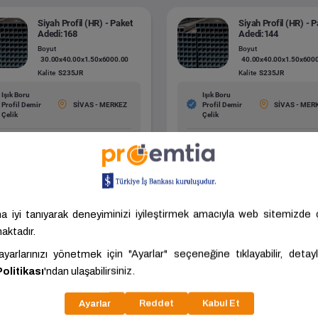
Siyah Profil (HR) - Paket
Siyah Profil (HR) - 
Adedi:168
Adedi:144
Boyut
Boyut
30.00x40.00x1.50x6000.00
40.00x40.00x1.50x600
Kalite
S235JR
Kalite
S235JR
Işık Boru
Işık Boru
Profil Demir
SİVAS - MERKEZ
Profil Demir
SİVAS - MER
Çelik
Çelik
7,58 ₺/Adet
409,20 ₺/Adet
ariç: 325,07 ₺/Adet
KDV Hariç: 372,00 ₺/Adet
Tümünü Gör