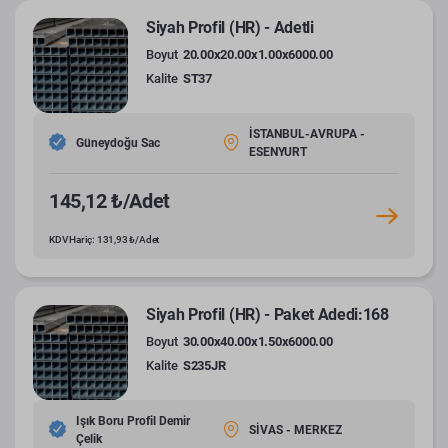
Siyah Profil (HR) - Adetli
Boyut
20.00x20.00x1.00x6000.00
Kalite
ST37
İSTANBUL-AVRUPA -
Güneydoğu Sac
ESENYURT
145,12 ₺/Adet
KDV Hariç: 131,93 ₺/Adet
Siyah Profil (HR) - Paket Adedi:168
Boyut
30.00x40.00x1.50x6000.00
Kalite
S235JR
Işık Boru Profil Demir
SİVAS - MERKEZ
Çelik