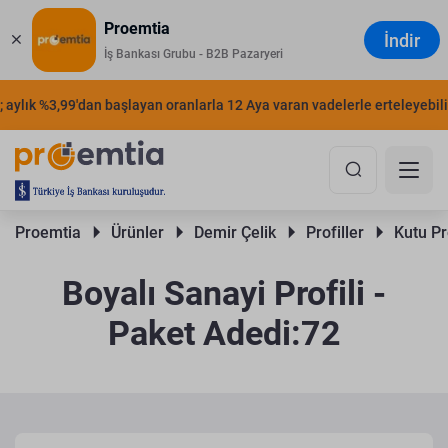
Proemtia
İndir
İş Bankası Grubu - B2B Pazaryeri
ylık %3,99'dan başlayan oranlarla 12 Aya varan vadelerle erteleyebilirsi
Proemtia 
Ürünler 
Demir Çelik 
Profiller 
Kutu Pro
Boyalı Sanayi Profili -
Paket Adedi:72