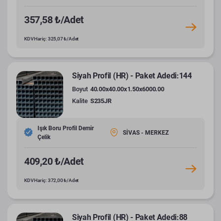
357,58 ₺/Adet
KDV Hariç: 325,07 ₺/Adet
Siyah Profil (HR) - Paket Adedi:144
Boyut
40.00x40.00x1.50x6000.00
Kalite
S235JR
Işık Boru Profil Demir
SİVAS - MERKEZ
Çelik
409,20 ₺/Adet
KDV Hariç: 372,00 ₺/Adet
Siyah Profil (HR) - Paket Adedi:88