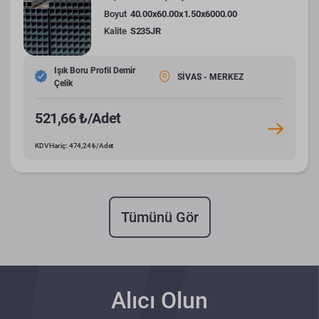
Boyut
40.00x60.00x1.50x6000.00
Kalite
S235JR
Işık Boru Profil Demir
SİVAS - MERKEZ
Çelik
521,66 ₺/Adet
KDV Hariç: 474,24 ₺/Adet
Tümünü Gör
Alıcı Olun