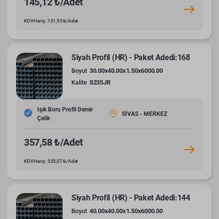
145,12 ₺/Adet
KDV Hariç: 131,93 ₺/Adet
Siyah Profil (HR) - Paket Adedi:168
Boyut
30.00x40.00x1.50x6000.00
Kalite
S235JR
Işık Boru Profil Demir
SİVAS - MERKEZ
Çelik
357,58 ₺/Adet
KDV Hariç: 325,07 ₺/Adet
Siyah Profil (HR) - Paket Adedi:144
Boyut
40.00x40.00x1.50x6000.00