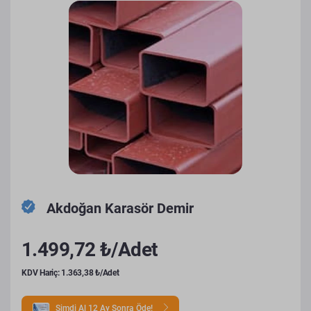
Akdoğan Karasör Demir
1.499,72 ₺/Adet
KDV Hariç: 1.363,38 ₺/Adet
Şimdi Al 12 Ay Sonra Öde!