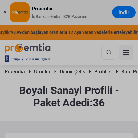
Proemtia
İndir
İş Bankası Grubu - B2B Pazaryeri
lık %3,99'dan başlayan oranlarla 12 Aya varan vadelerle erteleyebilirsin
Proemtia 
Ürünler 
Demir Çelik 
Profiller 
Kutu Pro
Boyalı Sanayi Profili -
Paket Adedi:36