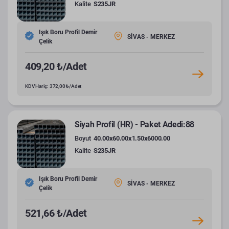
Kalite
S235JR
Işık Boru Profil Demir
SİVAS - MERKEZ
Çelik
409,20 ₺/Adet
KDV Hariç: 372,00 ₺/Adet
Siyah Profil (HR) - Paket Adedi:88
Boyut
40.00x60.00x1.50x6000.00
Kalite
S235JR
Işık Boru Profil Demir
SİVAS - MERKEZ
Çelik
521,66 ₺/Adet