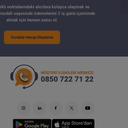
arklı noktalarındaki alıcılara kolayca ulaşmak ve
 modeli sayesinde ödemelerini 3 iş günü içerisinde
almak için hemen satıcı ol.
Ücretsiz Hesap Oluşturun