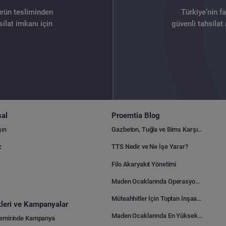
ürün tesliminden
Türkiye’nin f
ilat imkanı için
güvenli tahsilat
al
Proemtia Blog
şın
Gazbeton, Tuğla ve Bims Karşılaştırması: Hangisi Daha Avantajlı?
z
TTS Nedir ve Ne İşe Yarar?
Filo Akaryakıt Yönetimi
Maden Ocaklarında Operasyonel Verimlilik Nasıl Arttırılır?
Müteahhitler İçin Toptan İnşaat Malzemesi Satın Alma Rehberi
ikleri ve Kampanyalar
Maden Ocaklarında En Yüksek Gider Kalemleri Nelerdir?
Demirinde Kampanya