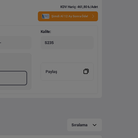
KDV Hariç: 461,80 ₺/Adet
Şimdi Al 12 Ay Sonra Öde!
Kalite:
-
S235
Paylaş
Sıralama