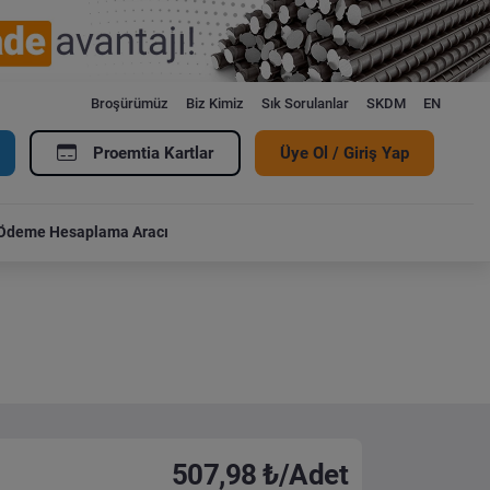
Broşürümüz
Biz Kimiz
Sık Sorulanlar
SKDM
EN
Proemtia Kartlar
Üye Ol / Giriş Yap
Ödeme Hesaplama Aracı
507,98 ₺/Adet