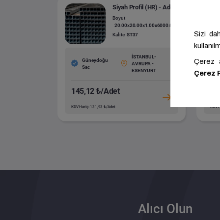
Siyah Profil (HR) - Adetli
Boyut
20.00x20.00x1.00x6000.00
Kalite
ST37
İSTANBUL-
Güneydoğu
AVRUPA -
Sac
ESENYURT
145,12 ₺/Adet
35
KDV Hariç: 131,93 ₺/Adet
KDV H
Alıcı Olun