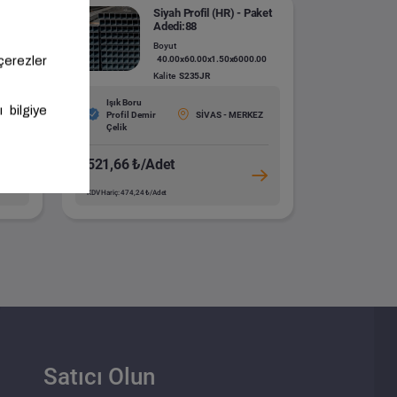
Paket
Siyah Profil (HR) - Paket
Adedi:88
Boyut
0.00
40.00x60.00x1.50x6000.00
Kalite
S235JR
Işık Boru
KEZ
Profil Demir
SİVAS - MERKEZ
Çelik
521,66 ₺/Adet
KDV Hariç: 474,24 ₺/Adet
Satıcı Olun