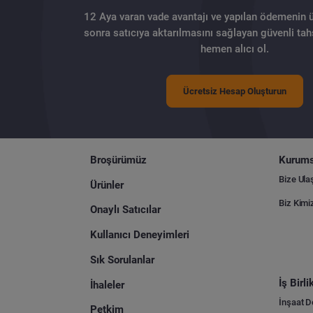
12 Aya varan vade avantajı ve yapılan ödemenin 
sonra satıcıya aktarılmasını sağlayan güvenli tahs
hemen alıcı ol.
Ücretsiz Hesap Oluşturun
Broşürümüz
Kurums
Bize Ula
Ürünler
Biz Kimi
Onaylı Satıcılar
Kullanıcı Deneyimleri
Sık Sorulanlar
İş Birl
İhaleler
İnşaat 
Petkim