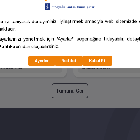
Siyah Profil (HR) - Paket
Siyah Profil (HR) - 
Adedi:168
Adedi:144
Boyut
Boyut
30.00x40.00x1.50x6000.00
40.00x40.00x1.50x600
Kalite
S235JR
Kalite
S235JR
Işık Boru
Işık Boru
Profil Demir
SİVAS - MERKEZ
Profil Demir
SİVAS - MER
Çelik
Çelik
7,58 ₺/Adet
409,20 ₺/Adet
ariç: 325,07 ₺/Adet
KDV Hariç: 372,00 ₺/Adet
Tümünü Gör