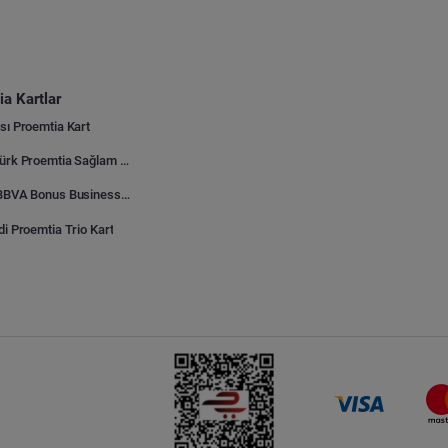
a Kartlar
sı Proemtia Kart
Kuveyt Türk Proemtia Sağlam Bayi Kart
Garanti BBVA Bonus Business Proemtia Bayi Kart
di Proemtia Trio Kart