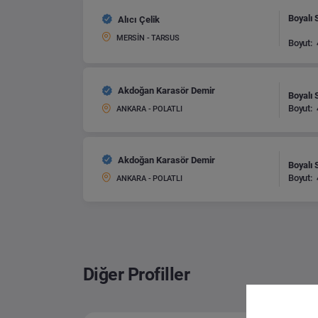
Boyalı 
Alıcı Çelik
MERSİN - TARSUS
Boyut:
Akdoğan Karasör Demir
Boyalı 
Boyut:
ANKARA - POLATLI
Akdoğan Karasör Demir
Boyalı 
Boyut:
ANKARA - POLATLI
Diğer Profiller