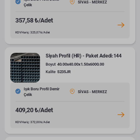
SİVAS - MERKEZ
Çelik
357,58 ₺/Adet
KDV Hariç: 325,07 ₺/Adet
Siyah Profil (HR) - Paket Adedi:144
Boyut
40.00x40.00x1.50x6000.00
Kalite
S235JR
Işık Boru Profil Demir
SİVAS - MERKEZ
Çelik
409,20 ₺/Adet
KDV Hariç: 372,00 ₺/Adet