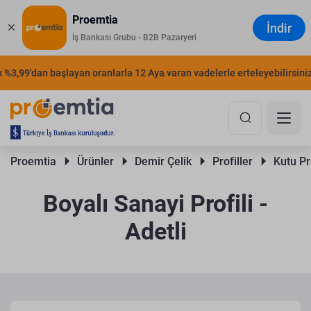
Proemtia
İndir
İş Bankası Grubu - B2B Pazaryeri
3,99'dan başlayan oranlarla 12 Aya varan vadelerle erteleyebilirsiniz.
Proemtia 
Ürünler 
Demir Çelik 
Profiller 
Kutu Pro
Boyalı Sanayi Profili -
Adetli