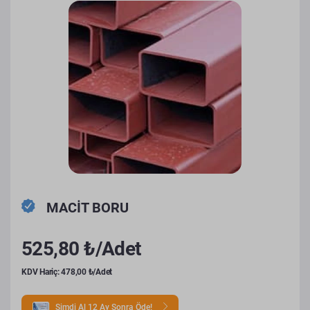
MACİT BORU
525,80 ₺/Adet
KDV Hariç: 478,00 ₺/Adet
Şimdi Al 12 Ay Sonra Öde!