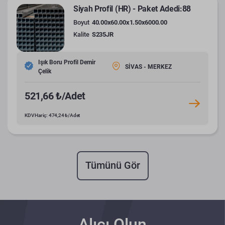
Siyah Profil (HR) - Paket Adedi:88
Boyut
40.00x60.00x1.50x6000.00
Kalite
S235JR
Işık Boru Profil Demir
SİVAS - MERKEZ
Çelik
521,66 ₺/Adet
KDV Hariç: 474,24 ₺/Adet
Tümünü Gör
Alıcı Olun