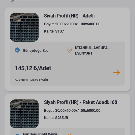
Siyah Profil (HR) - Adetli
Boyut
20.00x20.00x1.00x6000.00
Kalite
ST37
İSTANBUL-AVRUPA -
Güneydoğu Sac
ESENYURT
145,12 ₺/Adet
KDV Hariç: 131,93 ₺/Adet
Siyah Profil (HR) - Paket Adedi:168
Boyut
30.00x40.00x1.50x6000.00
Kalite
S235JR
Işık Boru Profil Demir