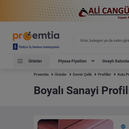
Ürünler
Piyasa Fiyatları
Onaylı Satıcıla
Proemtia
Ürünler
Demir Çelik
Profiller
Kutu Pr
Boyalı Sanayi Profili