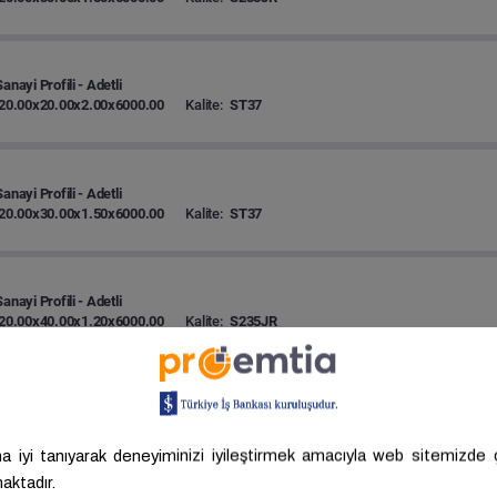
anayi Profili - Adetli
20.00x20.00x2.00x6000.00
Kalite:
ST37
anayi Profili - Adetli
20.00x30.00x1.50x6000.00
Kalite:
ST37
anayi Profili - Adetli
20.00x40.00x1.20x6000.00
Kalite:
S235JR
anayi Profili - Adetli
20.00x30.00x1.50x6000.00
Kalite:
ST37