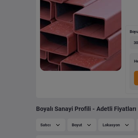
Boyu
30
He
Boyalı Sanayi Profili - Adetli Fiyatları
Satıcı
Boyut
Lokasyon