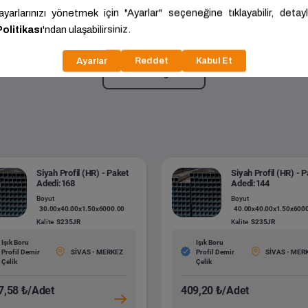
anayi Profili - Adetli
25.00x25.00x2.00x6000.00
Kalite:
ST37
Daha fazla göster
Siyah Profil (HR) - Paket
Siyah Profil (HR) - 
Adedi:168
Adedi:144
Boyut
Boyut
30.00x40.00x1.50x6000.00
40.00x40.00x1.50x600
Kalite
S235JR
Kalite
S235JR
Işık Boru
Işık Boru
Profil Demir
SİVAS - MERKEZ
Profil Demir
SİVAS - MER
Çelik
Çelik
7,58 ₺/Adet
409,20 ₺/Adet