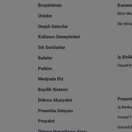
Broşürümüz
Kurums
Bize Ula
Ürünler
Biz Kimi
Onaylı Satıcılar
Kullanıcı Deneyimleri
Sık Sorulanlar
İş Birl
İhaleler
İnşaat 
Petkim
Medyada Biz
Bayilik Sistemi
Proemti
Dökme Akaryakıt
İş Banka
Proemtia Dünyası
Proyakıt
Ödeme Hesaplama Aracı