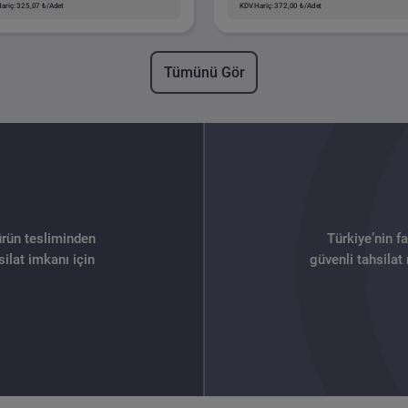
ariç: 325,07 ₺/Adet
KDV Hariç: 372,00 ₺/Adet
Tümünü Gör
ürün tesliminden
Türkiye’nin f
ilat imkanı için
güvenli tahsilat