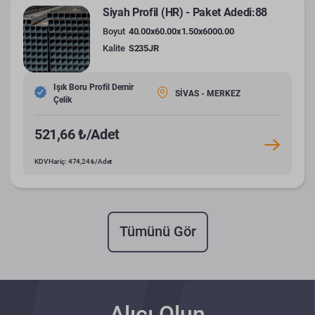
Siyah Profil (HR) - Paket Adedi:88
Boyut
40.00x60.00x1.50x6000.00
Kalite
S235JR
Işık Boru Profil Demir
SİVAS - MERKEZ
Çelik
521,66 ₺/Adet
KDV Hariç: 474,24 ₺/Adet
Tümünü Gör
Alıcı Olun