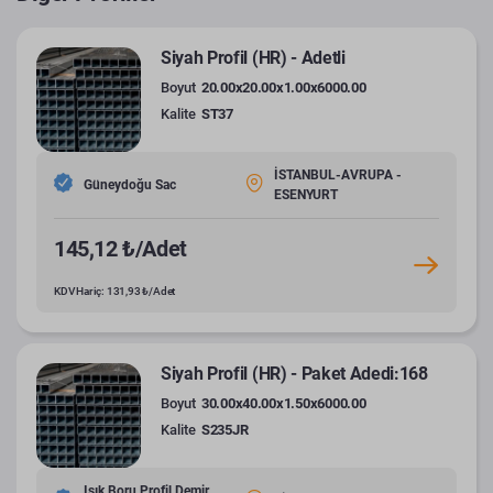
Siyah Profil (HR) - Adetli
Boyut
20.00x20.00x1.00x6000.00
Kalite
ST37
İSTANBUL-AVRUPA -
Güneydoğu Sac
ESENYURT
145,12 ₺/Adet
KDV Hariç: 131,93 ₺/Adet
Siyah Profil (HR) - Paket Adedi:168
Boyut
30.00x40.00x1.50x6000.00
Kalite
S235JR
Işık Boru Profil Demir