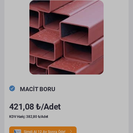
MACİT BORU
421,08 ₺/Adet
KDV Hariç: 382,80 ₺/Adet
Şimdi Al 12 Ay Sonra Öde!