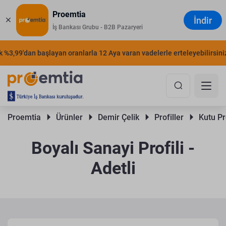
Proemtia
İndir
İş Bankası Grubu - B2B Pazaryeri
3,99'dan başlayan oranlarla 12 Aya varan vadelerle erteleyebilirsiniz.
Proemtia 
Ürünler 
Demir Çelik 
Profiller 
Kutu Pro
Boyalı Sanayi Profili -
Adetli