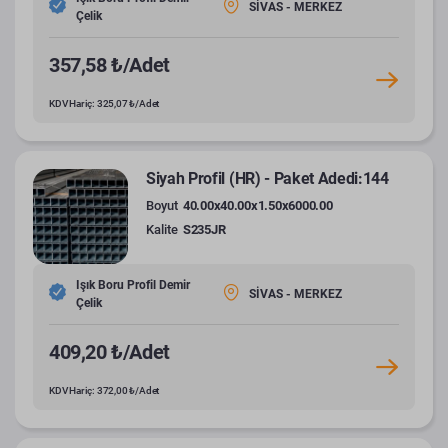
SİVAS - MERKEZ
Çelik
357,58 ₺/Adet
KDV Hariç: 325,07 ₺/Adet
Siyah Profil (HR) - Paket Adedi:144
Boyut
40.00x40.00x1.50x6000.00
Kalite
S235JR
Işık Boru Profil Demir
SİVAS - MERKEZ
Çelik
409,20 ₺/Adet
KDV Hariç: 372,00 ₺/Adet