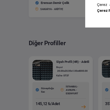
Erensan Demir Çelik
Boyalı S
Boyut:
SAKARYA - ARİFİYE
Diğer Profiller
Siyah Profil (HR) - Adetli
Boyut
20.00x20.00x1.00x6000.00
Kalite
ST37
İSTANBUL-
Güneydoğu
AVRUPA -
Sac
ESENYURT
145,12 ₺/Adet
35