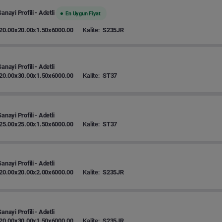
anayi Profili - Adetli
En Uygun Fiyat
20.00x20.00x1.50x6000.00
Kalite:
S235JR
anayi Profili - Adetli
20.00x30.00x1.50x6000.00
Kalite:
ST37
anayi Profili - Adetli
25.00x25.00x1.50x6000.00
Kalite:
ST37
anayi Profili - Adetli
20.00x20.00x2.00x6000.00
Kalite:
S235JR
anayi Profili - Adetli
20.00x30.00x1.50x6000.00
Kalite:
S235JR