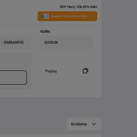
KDV Hariç: 336,89 ₺/Adet
Şimdi Al 12 Ay Sonra Öde!
Kalite:
 - ÜMRANİYE
S235JR
Paylaş
Sıralama