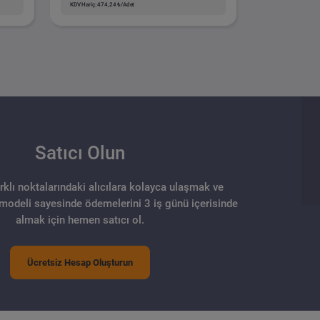
KDV Hariç: 474,24 ₺/Adet
Satıcı Olun
arklı noktalarındaki alıcılara kolayca ulaşmak ve
 modeli sayesinde ödemelerini 3 iş günü içerisinde
almak için hemen satıcı ol.
Ücretsiz Hesap Oluşturun