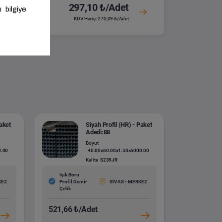
297,10 ₺/Adet
KDV Hariç: 270,09 ₺/Adet
Paket
Siyah Profil (HR) - Paket
Adedi:88
Boyut
0.00
40.00x60.00x1.50x6000.00
Kalite
S235JR
Işık Boru
KEZ
Profil Demir
SİVAS - MERKEZ
Çelik
521,66 ₺/Adet