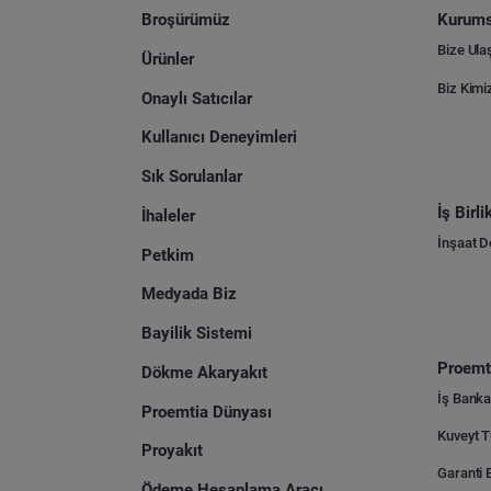
Broşürümüz
Kurums
Bize Ula
Ürünler
Biz Kimi
Onaylı Satıcılar
Kullanıcı Deneyimleri
Sık Sorulanlar
İş Birl
İhaleler
İnşaat 
Petkim
Medyada Biz
Bayilik Sistemi
Proemti
Dökme Akaryakıt
İş Banka
Proemtia Dünyası
Proyakıt
Ödeme Hesaplama Aracı