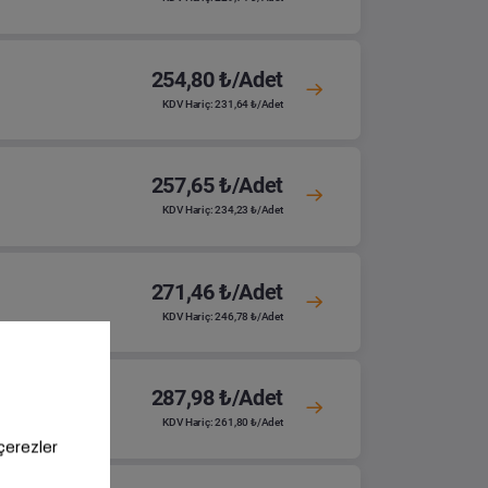
254,80 ₺/Adet
KDV Hariç: 231,64 ₺/Adet
257,65 ₺/Adet
KDV Hariç: 234,23 ₺/Adet
271,46 ₺/Adet
KDV Hariç: 246,78 ₺/Adet
287,98 ₺/Adet
KDV Hariç: 261,80 ₺/Adet