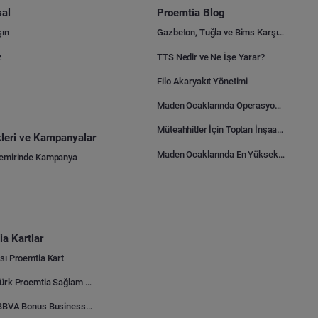
al
Proemtia Blog
şın
Gazbeton, Tuğla ve Bims Karşılaştırması: Hangisi Daha Avantajlı?
z
TTS Nedir ve Ne İşe Yarar?
Filo Akaryakıt Yönetimi
Maden Ocaklarında Operasyonel Verimlilik Nasıl Arttırılır?
Müteahhitler İçin Toptan İnşaat Malzemesi Satın Alma Rehberi
ikleri ve Kampanyalar
Maden Ocaklarında En Yüksek Gider Kalemleri Nelerdir?
Demirinde Kampanya
a Kartlar
sı Proemtia Kart
Kuveyt Türk Proemtia Sağlam Bayi Kart
Garanti BBVA Bonus Business Proemtia Bayi Kart