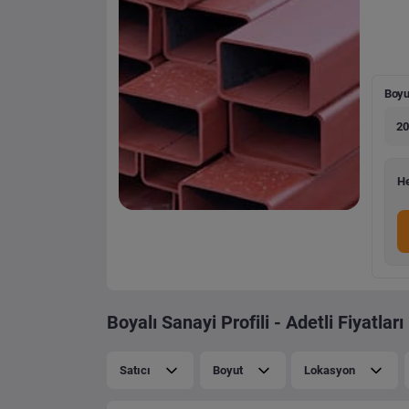
Boyu
20
He
Boyalı Sanayi Profili - Adetli Fiyatları
Satıcı
Boyut
Lokasyon