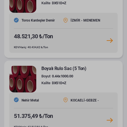
Kalite
DX51D+Z
Toros Kardeşler Demir
İZMİR - MENEMEN
48.521,30 ₺/Ton
KDV Hariç: 40.434,42 ₺/Ton
Boyalı Rulo Sac (5 Ton)
Boyut
0.44x1000.00
Kalite
DX51D+Z
Nehir Metal
KOCAELİ-GEBZE -
51.375,49 ₺/Ton
KDV Hariç: 42.812,91 ₺/Ton