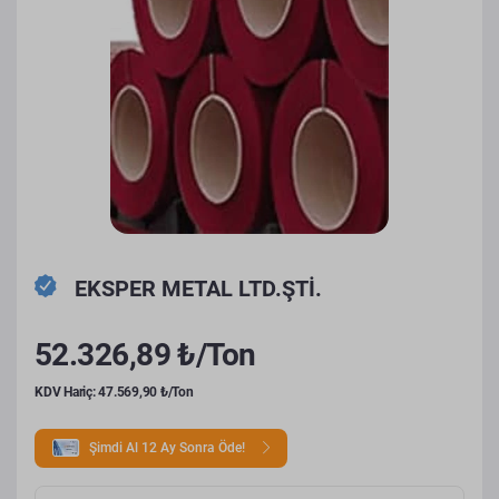
EKSPER METAL LTD.ŞTİ.
52.326,89 ₺/Ton
KDV Hariç: 47.569,90 ₺/Ton
Şimdi Al 12 Ay Sonra Öde!