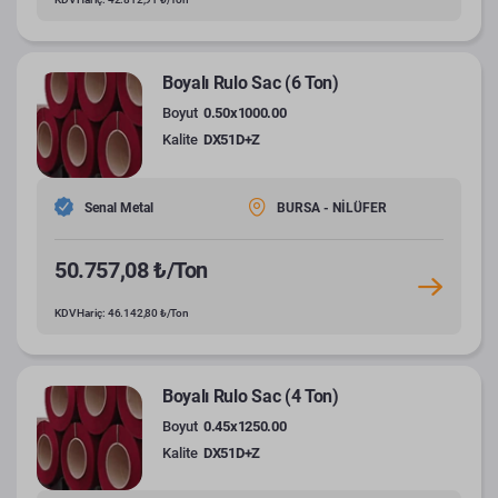
Boyalı Rulo Sac (6 Ton)
Boyut
0.50x1000.00
Kalite
DX51D+Z
Senal Metal
BURSA - NİLÜFER
50.757,08 ₺/Ton
KDV Hariç: 46.142,80 ₺/Ton
Boyalı Rulo Sac (4 Ton)
Boyut
0.45x1250.00
Kalite
DX51D+Z