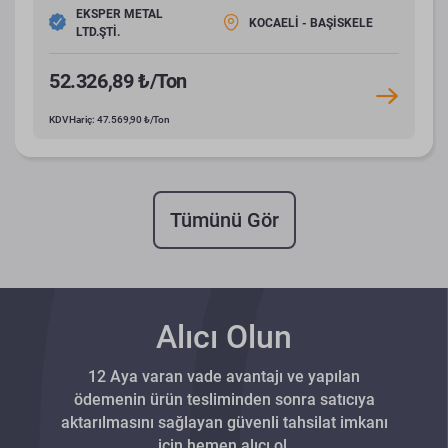
EKSPER METAL
KOCAELİ - BAŞİSKELE
LTD.ŞTİ.
52.326,89 ₺/Ton
KDV Hariç: 47.569,90 ₺/Ton
Tümünü Gör
Alıcı Olun
12 Aya varan vade avantajı ve yapılan
ödemenin ürün tesliminden sonra satıcıya
aktarılmasını sağlayan güvenli tahsilat imkanı
için hemen alıcı ol.