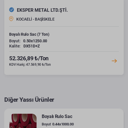
EKSPER METAL LTD.ŞTİ.
KOCAELİ - BAŞİSKELE
Boyalı Rulo Sac (7 Ton)
Boyut:
0.50x1250.00
Kalite:
DX51D+Z
52.326,89 ₺/Ton
KDV Hariç: 47.569,90 ₺/Ton
Diğer Yassı Ürünler
Boyalı Rulo Sac
Boyut
0.44x1000.00