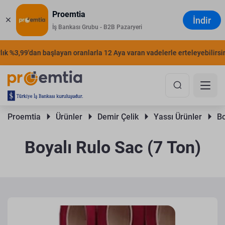
Proemtia
İndir
İş Bankası Grubu - B2B Pazaryeri
k %3,99'dan başlayan oranlarla 12 Aya varan vadelerle erteleyebilirsiniz
Proemtia 
Ürünler 
Demir Çelik 
Yassı Ürünler 
Bo
Boyalı Rulo Sac (7 Ton)