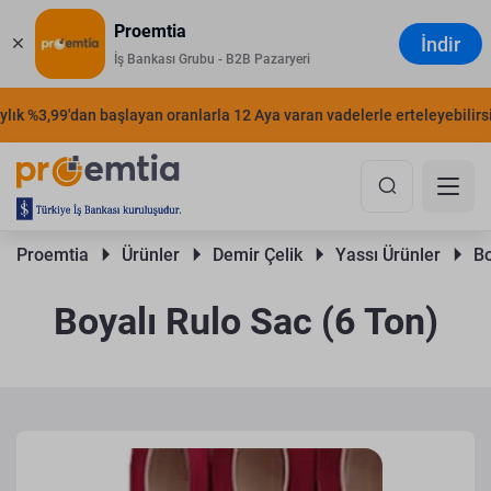
Proemtia
İndir
İş Bankası Grubu - B2B Pazaryeri
k %3,99'dan başlayan oranlarla 12 Aya varan vadelerle erteleyebilirsiniz
Proemtia 
Ürünler 
Demir Çelik 
Yassı Ürünler 
Bo
Boyalı Rulo Sac (6 Ton)