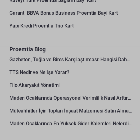
Kuveyt Türk Proemtia Sağlam Bayi Kart
Garanti BBVA Bonus Business Proemtia Bayi Kart
Yapı Kredi Proemtia Trio Kart
Proemtia Blog
Gazbeton, Tuğla ve Bims Karşılaştırması: Hangisi Daha Avantajlı?
TTS Nedir ve Ne İşe Yarar?
Filo Akaryakıt Yönetimi
Maden Ocaklarında Operasyonel Verimlilik Nasıl Arttırılır?
Müteahhitler İçin Toptan İnşaat Malzemesi Satın Alma Rehberi
Maden Ocaklarında En Yüksek Gider Kalemleri Nelerdir?