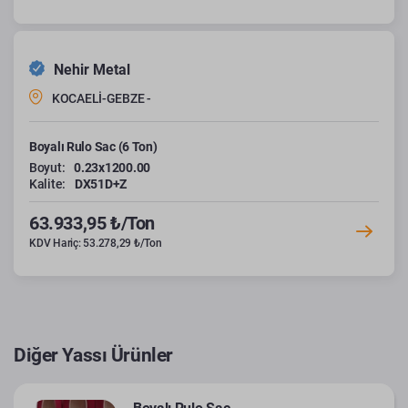
Nehir Metal
KOCAELİ-GEBZE -
Boyalı Rulo Sac (6 Ton)
Boyut:
0.23x1200.00
Kalite:
DX51D+Z
63.933,95 ₺/Ton
KDV Hariç: 53.278,29 ₺/Ton
Diğer Yassı Ürünler