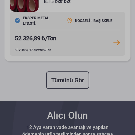
Kalite
DX51D+Z
EKSPER METAL
KOCAELİ - BAŞİSKELE
LTD.ŞTİ.
52.326,89 ₺/Ton
KDV Hariç: 47.569,90 ₺/Ton
Tümünü Gör
Alıcı Olun
12 Aya varan vade avantajı ve yapılan
ödemenin ürün tesliminden sonra satıcıya