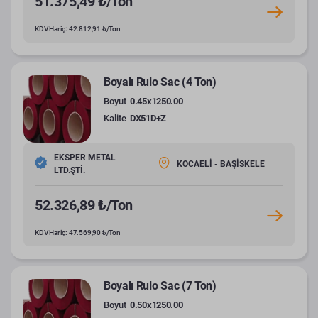
51.375,49 ₺/Ton
KDV Hariç: 42.812,91 ₺/Ton
Boyalı Rulo Sac (4 Ton)
Boyut
0.45x1250.00
Kalite
DX51D+Z
EKSPER METAL
KOCAELİ - BAŞİSKELE
LTD.ŞTİ.
52.326,89 ₺/Ton
KDV Hariç: 47.569,90 ₺/Ton
Boyalı Rulo Sac (7 Ton)
Boyut
0.50x1250.00