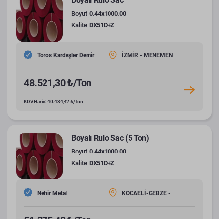
Boyalı Rulo Sac
Boyut
0.44x1000.00
Kalite
DX51D+Z
Toros Kardeşler Demir
İZMİR - MENEMEN
48.521,30 ₺/Ton
KDV Hariç: 40.434,42 ₺/Ton
Boyalı Rulo Sac (5 Ton)
Boyut
0.44x1000.00
Kalite
DX51D+Z
Nehir Metal
KOCAELİ-GEBZE -