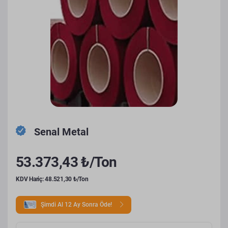
Senal Metal
53.373,43 ₺/Ton
KDV Hariç: 48.521,30 ₺/Ton
Şimdi Al 12 Ay Sonra Öde!