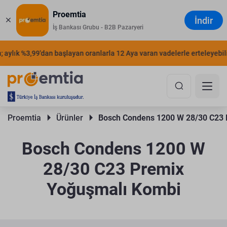
Proemtia
İndir
İş Bankası Grubu - B2B Pazaryeri
aylık %3,99'dan başlayan oranlarla 12 Aya varan vadelerle erteleyebilirs
Proemtia 
Ürünler 
Bosch Condens 1200 W 28/30 C23 
Bosch Condens 1200 W
28/30 C23 Premix
Yoğuşmalı Kombi