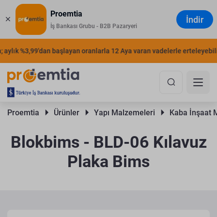
Proemtia
İndir
İş Bankası Grubu - B2B Pazaryeri
aylık %3,99'dan başlayan oranlarla 12 Aya varan vadelerle erteleyebilirs
Proemtia 
Ürünler 
Yapı Malzemeleri 
Kaba İnşaat 
Blokbims - BLD-06 Kılavuz
Plaka Bims