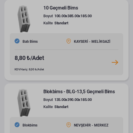
10 Geçmeli Bims
Boyut
100.00x385.00x185.00
Kalite
Standart
Batı Bims
KAYSERİ - MELİKGAZİ
8,80 ₺/Adet
KDV Hariç: 8,00 ₺/Adet
Blokbims - BLG-13,5 Geçmeli Bims
Boyut
135.00x390.00x185.00
Kalite
Standart
Blokbims
NEVŞEHİR - MERKEZ