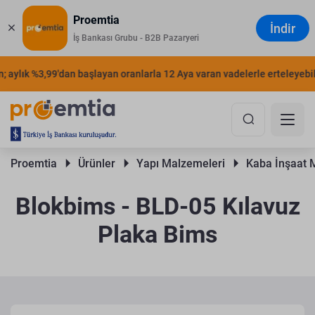
Proemtia
İndir
İş Bankası Grubu - B2B Pazaryeri
aylık %3,99'dan başlayan oranlarla 12 Aya varan vadelerle erteleyebilir
Proemtia 
Ürünler 
Yapı Malzemeleri 
Kaba İnşaat 
Blokbims - BLD-05 Kılavuz
Plaka Bims