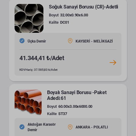
Soğuk Sanayi Borusu (CR)-Adetli
Boyut
32.00x0.90x6.00
Kalite
DC01
Üçka Demir
KAYSERİ - MELİKGAZİ
41.344,41 ₺/Adet
KDV Hariç: 37.585,83 ₺/Adet
Boyalı Sanayi Borusu -Paket
Adedi:61
Boyut
60.00x3.00x6000.00
Kalite
ST37
Akdoğan Karasör
ANKARA - POLATLI
Demir