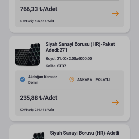
766,33 ₺/Adet
KDV Hariç: 696,66 ₺/Adet
Siyah Sanayi Borusu (HR)-Paket
Adedi:271
Boyut
21.00x2.00x6000.00
Kalite
ST37
Akdoğan Karasör
ANKARA - POLATLI
Demir
235,88 ₺/Adet
KDV Hariç: 214,44 ₺/Adet
Siyah Sanayi Borusu (HR)-Adetli