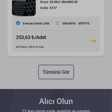
Boyut
32.00x1.50x6000.00
Kalite
ST37
Erensan Demir Çelik
SAKARYA - ARİFİYE
253,63 ₺/Adet
KDV Hariç: 230,57 ₺/Adet
Tümünü Gör
Alıcı Olun
12 Aya varan vade avantajı ve yapılan