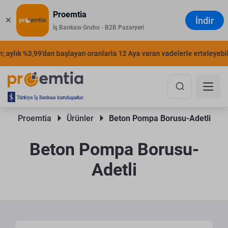
Proemtia
İndir
İş Bankası Grubu - B2B Pazaryeri
aylık %3,99'dan başlayan oranlarla 12 Aya varan vadelerle erteleyebilir
Proemtia 
Ürünler 
Beton Pompa Borusu-Adetli
Beton Pompa Borusu-
Adetli