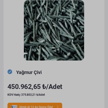
Yağmur Çivi
450.962,65 ₺/Adet
KDV Hariç: 375.802,21 ₺/Adet
Şimdi Al 12 Ay Sonra Öde!