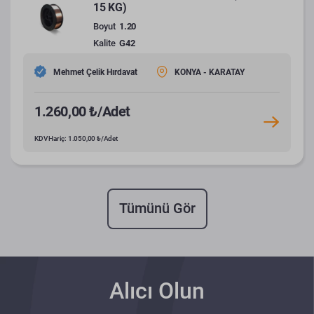
15 KG)
Boyut
1.20
Kalite
G42
Mehmet Çelik Hırdavat
KONYA - KARATAY
1.260,00 ₺/Adet
KDV Hariç: 1.050,00 ₺/Adet
Tümünü Gör
Alıcı Olun