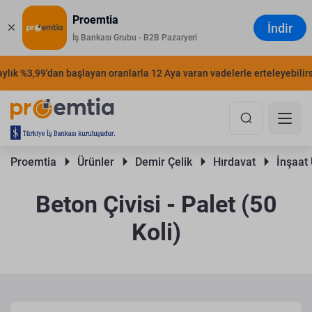
Proemtia
İndir
İş Bankası Grubu - B2B Pazaryeri
ık %3,99'dan başlayan oranlarla 12 Aya varan vadelerle erteleyebilirsini
Proemtia 
Ürünler 
Demir Çelik 
Hırdavat 
İnşaat 
Beton Çivisi - Palet (50
Koli)