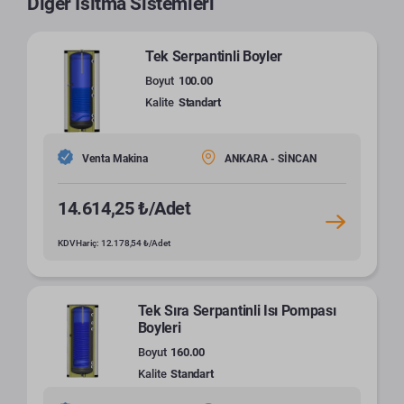
Diğer Isıtma Sistemleri
Tek Serpantinli Boyler
Boyut
100.00
Kalite
Standart
Venta Makina
ANKARA - SİNCAN
14.614,25 ₺/Adet
KDV Hariç: 12.178,54 ₺/Adet
Tek Sıra Serpantinli Isı Pompası
Boyleri
Boyut
160.00
Kalite
Standart