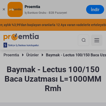
Proemtia
İndir
İş Bankası Grubu - B2B Pazaryeri
 aylık %3,99'dan başlayan oranlarla 12 Aya varan vadelerle erteleyebilir
Proemtia 
Ürünler 
Baymak - Lectus 100/150 Baca U
Baymak - Lectus 100/150
Baca Uzatması L=1000MM
Rmh