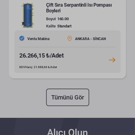
Çift Sıra Serpantinli Isı Pompası
Boyleri
Boyut
160.00
Kalite
Standart
Venta Makina
ANKARA - SİNCAN
26.266,15 ₺/Adet
KDV Hariç: 21.888,46 ₺/Adet
Tümünü Gör
Alıcı Olun