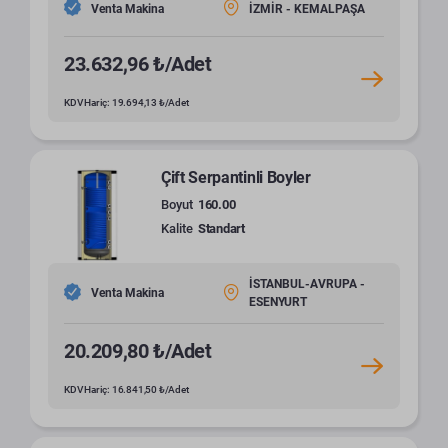
Venta Makina
İZMİR - KEMALPAŞA
23.632,96 ₺/Adet
KDV Hariç: 19.694,13 ₺/Adet
Çift Serpantinli Boyler
Boyut
160.00
Kalite
Standart
İSTANBUL-AVRUPA -
Venta Makina
ESENYURT
20.209,80 ₺/Adet
KDV Hariç: 16.841,50 ₺/Adet