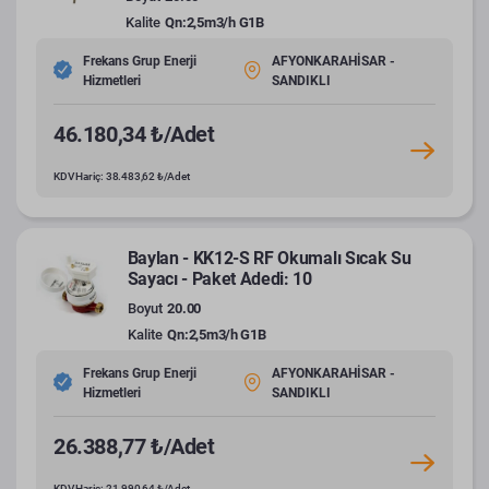
Kalite
Qn:2,5m3/h G1B
Frekans Grup Enerji
AFYONKARAHİSAR -
Hizmetleri
SANDIKLI
46.180,34 ₺/Adet
KDV Hariç: 38.483,62 ₺/Adet
Baylan - KK12-S RF Okumalı Sıcak Su
Sayacı - Paket Adedi: 10
Boyut
20.00
Kalite
Qn:2,5m3/h G1B
Frekans Grup Enerji
AFYONKARAHİSAR -
Hizmetleri
SANDIKLI
26.388,77 ₺/Adet
KDV Hariç: 21.990,64 ₺/Adet