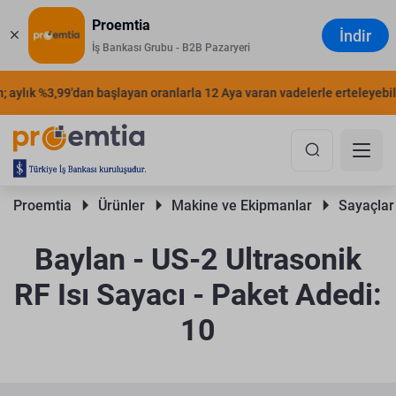
Proemtia
İndir
İş Bankası Grubu - B2B Pazaryeri
aylık %3,99'dan başlayan oranlarla 12 Aya varan vadelerle erteleyebilirs
Proemtia 
Ürünler 
Makine ve Ekipmanlar 
Sayaçlar
Baylan - US-2 Ultrasonik
RF Isı Sayacı - Paket Adedi:
10