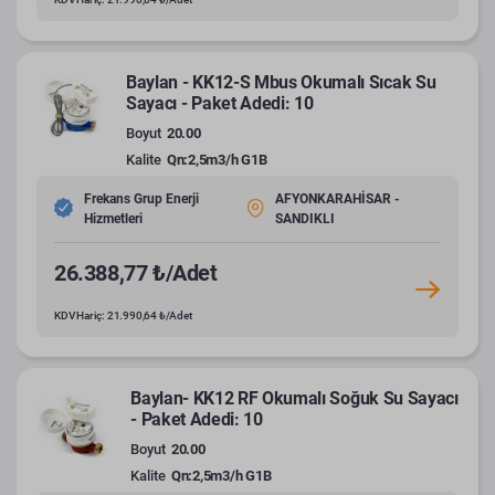
Baylan - KK12-S Mbus Okumalı Sıcak Su
Sayacı - Paket Adedi: 10
Boyut
20.00
Kalite
Qn:2,5m3/h G1B
Frekans Grup Enerji
AFYONKARAHİSAR -
Hizmetleri
SANDIKLI
26.388,77 ₺/Adet
KDV Hariç: 21.990,64 ₺/Adet
Baylan- KK12 RF Okumalı Soğuk Su Sayacı
- Paket Adedi: 10
Boyut
20.00
Kalite
Qn:2,5m3/h G1B