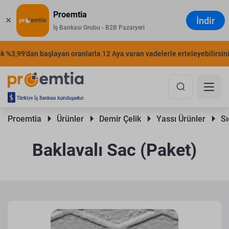
Proemtia
İndir
İş Bankası Grubu - B2B Pazaryeri
%3,99'dan başlayan oranlarla 12 Aya varan vadelerle erteleyebilirsiniz.
Proemtia 
Ürünler 
Demir Çelik 
Yassı Ürünler 
Sı
Baklavalı Sac (Paket)