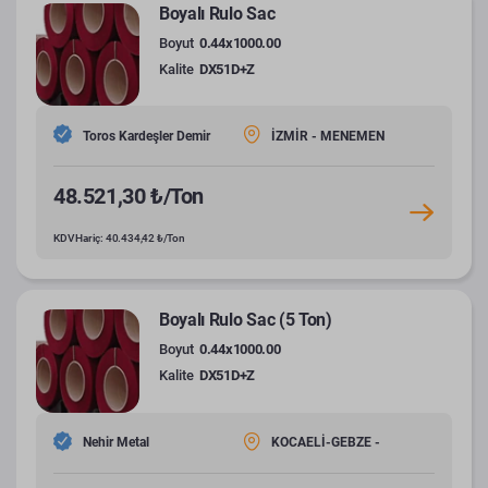
Boyalı Rulo Sac
Boyut
0.44x1000.00
Kalite
DX51D+Z
Toros Kardeşler Demir
İZMİR - MENEMEN
48.521,30 ₺/Ton
KDV Hariç: 40.434,42 ₺/Ton
Boyalı Rulo Sac (5 Ton)
Boyut
0.44x1000.00
Kalite
DX51D+Z
Nehir Metal
KOCAELİ-GEBZE -