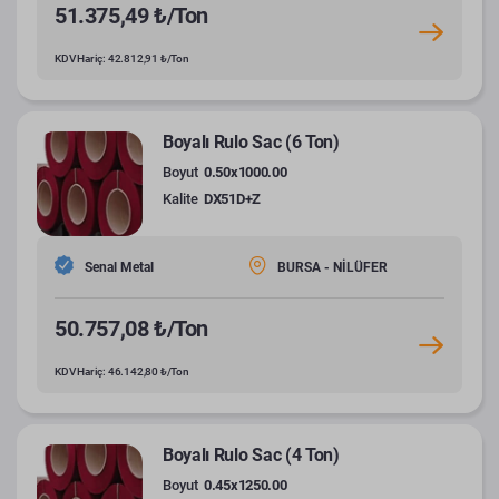
51.375,49 ₺/Ton
KDV Hariç: 42.812,91 ₺/Ton
Boyalı Rulo Sac (6 Ton)
Boyut
0.50x1000.00
Kalite
DX51D+Z
Senal Metal
BURSA - NİLÜFER
50.757,08 ₺/Ton
KDV Hariç: 46.142,80 ₺/Ton
Boyalı Rulo Sac (4 Ton)
Boyut
0.45x1250.00