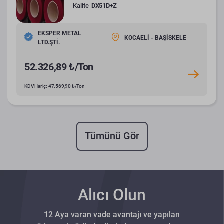
Kalite
DX51D+Z
EKSPER METAL
KOCAELİ - BAŞİSKELE
LTD.ŞTİ.
52.326,89 ₺/Ton
KDV Hariç: 47.569,90 ₺/Ton
Tümünü Gör
Alıcı Olun
12 Aya varan vade avantajı ve yapılan