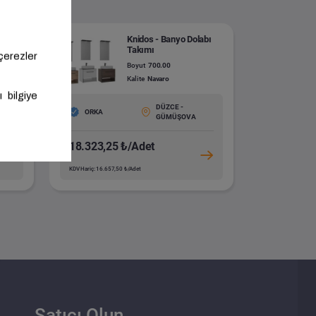
abı
Knidos - Banyo Dolabı
Takımı
Boyut
700.00
Kalite
Navaro
DÜZCE -
ORKA
GÜMÜŞOVA
18.323,25 ₺/Adet
KDV Hariç: 16.657,50 ₺/Adet
Satıcı Olun