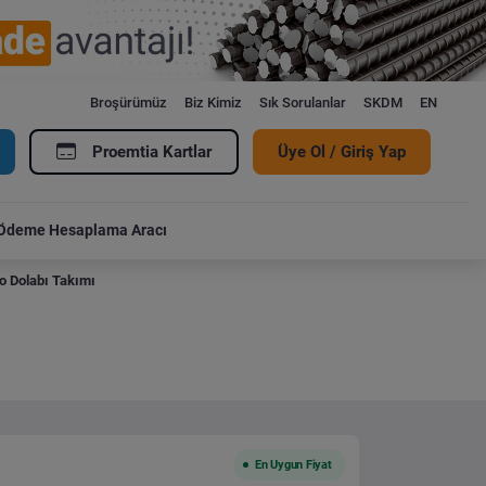
Broşürümüz
Biz Kimiz
Sık Sorulanlar
SKDM
EN
Proemtia Kartlar
Üye Ol / Giriş Yap
Ödeme Hesaplama Aracı
o Dolabı Takımı
En Uygun Fiyat