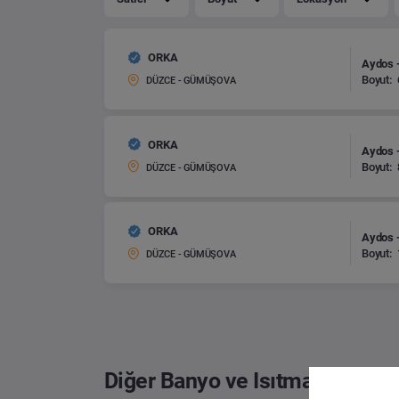
ORKA
Aydos -
Boyut:
DÜZCE - GÜMÜŞOVA
ORKA
Aydos -
Boyut:
DÜZCE - GÜMÜŞOVA
ORKA
Aydos -
Boyut:
DÜZCE - GÜMÜŞOVA
Diğer Banyo ve Isıtma Sistemle