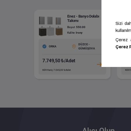
Enez - Banyo Dolabı
Takımı
Boyut
550.00
Kalite
Irony
DÜZCE -
ORKA
GÜMÜŞOVA
7.749,50 ₺/Adet
9.
KDV Hariç: 7.045,00 ₺/Adet
KDV H
Alıcı Olun