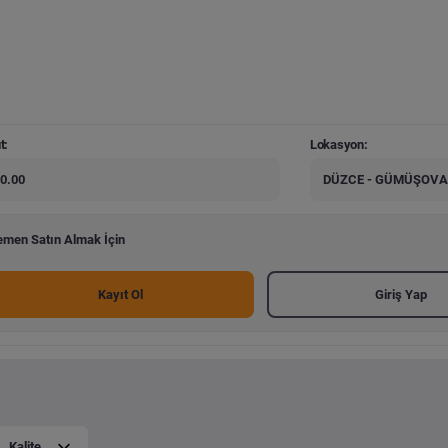
t:
Lokasyon:
0.00
DÜZCE - GÜMÜŞOVA
men Satın Almak İçin
Kayıt Ol
Giriş Yap
Kalite