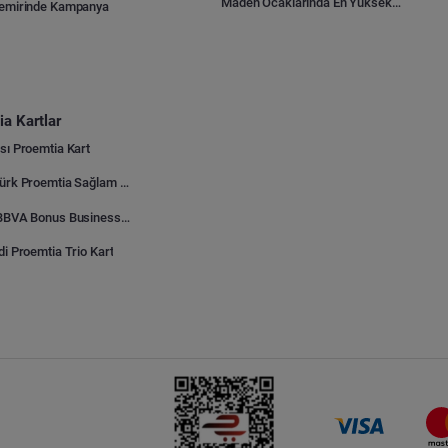
Maden Ocaklarında En Yüksek Gider Kalemleri Nelerdir?
Demirinde Kampanya
a Kartlar
sı Proemtia Kart
Kuveyt Türk Proemtia Sağlam Bayi Kart
Garanti BBVA Bonus Business Proemtia Bayi Kart
di Proemtia Trio Kart