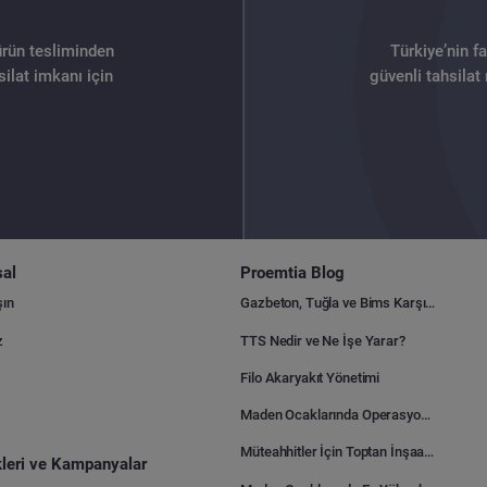
ürün tesliminden
Türkiye’nin f
ilat imkanı için
güvenli tahsilat
al
Proemtia Blog
şın
Gazbeton, Tuğla ve Bims Karşılaştırması: Hangisi Daha Avantajlı?
z
TTS Nedir ve Ne İşe Yarar?
Filo Akaryakıt Yönetimi
Maden Ocaklarında Operasyonel Verimlilik Nasıl Arttırılır?
Müteahhitler İçin Toptan İnşaat Malzemesi Satın Alma Rehberi
ikleri ve Kampanyalar