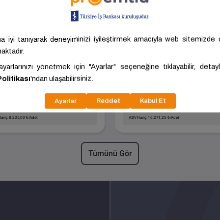
Side - Banyo Dolabı
Terme - Banyo Dol
Takımı
Takımı
Boyut
650.00
Boyut
600.00
Kalite
Antrasit
Kalite
Kaşmir
DÜZCE -
DÜZCE -
ORKA
ORKA
GÜMÜŞOVA
GÜMÜŞOVA
058,50 ₺/Adet
17.898,38 ₺/Adet
ariç: 8.235,00 ₺/Adet
KDV Hariç: 16.271,25 ₺/Adet
Tümünü Gör