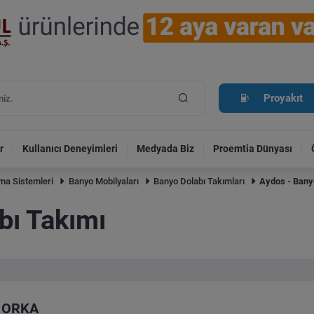
Proyakıt
r
Kullanıcı Deneyimleri
Medyada Biz
Proemtia Dünyası
tma Sistemleri
Banyo Mobilyaları
Banyo Dolabı Takımları
Aydos - Bany
bı Takımı
ORKA