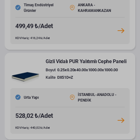
Timaş Endüstriyel
ANKARA -
Ürünler
KAHRAMANKAZAN
499,49 ₺/Adet
KDV Hariç: 416,24 ₺/Adet
Gizli Vidalı PUR Yalıtımlı Cephe Paneli
Boyut
0.25x0.20x40.00x1000.00x1000.00
Kalite
DX51D+Z
İSTANBUL-ANADOLU -
Urta Yapı
PENDİK
528,02 ₺/Adet
KDV Hariç: 440,02 ₺/Adet