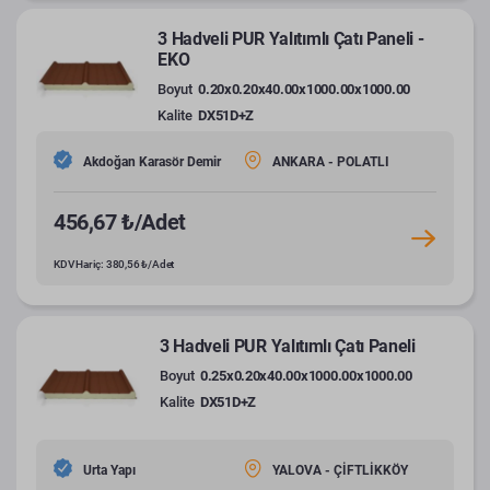
3 Hadveli PUR Yalıtımlı Çatı Paneli -
EKO
Boyut
0.20x0.20x40.00x1000.00x1000.00
Kalite
DX51D+Z
Akdoğan Karasör Demir
ANKARA - POLATLI
456,67 ₺/Adet
KDV Hariç: 380,56 ₺/Adet
3 Hadveli PUR Yalıtımlı Çatı Paneli
Boyut
0.25x0.20x40.00x1000.00x1000.00
Kalite
DX51D+Z
Urta Yapı
YALOVA - ÇİFTLİKKÖY