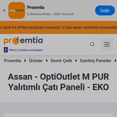
Proemtia
İndir
İş Bankası Grubu - B2B Pazaryeri
aylık %3,99'dan başlayan oranlarla 12 Aya varan vadelerle erteleyebilir
Proemtia 
Ürünler 
Demir Çelik 
Sandviç Paneller 
Assan - OptiOutlet M PUR
Yalıtımlı Çatı Paneli - EKO