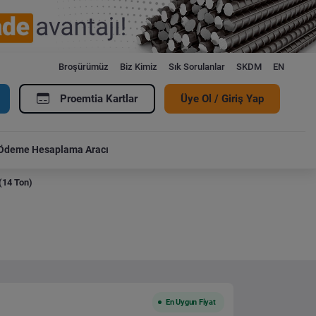
Broşürümüz
Biz Kimiz
Sık Sorulanlar
SKDM
EN
Proemtia Kartlar
Üye Ol / Giriş Yap
Ödeme Hesaplama Aracı
(14 Ton)
En Uygun Fiyat