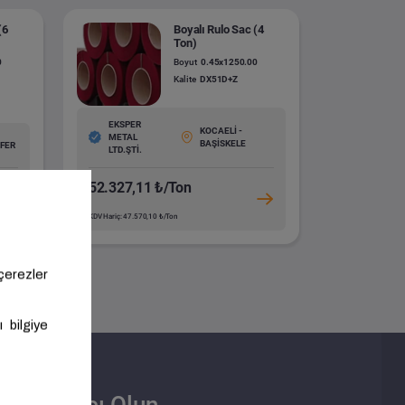
(6
Boyalı Rulo Sac (4
Ton)
0
Boyut
0.45x1250.00
Kalite
DX51D+Z
EKSPER
KOCAELİ -
METAL
BAŞİSKELE
ÜFER
LTD.ŞTİ.
52.327,11 ₺/Ton
KDV Hariç: 47.570,10 ₺/Ton
Satıcı Olun