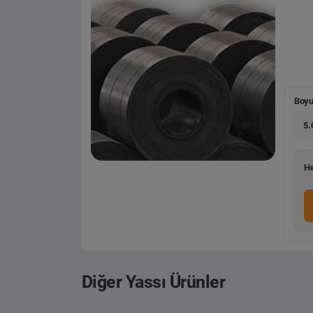
Boyu
5.
He
Diğer Yassı Ürünler