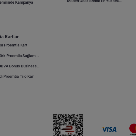
Maden Ocaklarında En Yüksek Gider Kalemleri Nelerdir?
Demirinde Kampanya
a Kartlar
sı Proemtia Kart
Kuveyt Türk Proemtia Sağlam Bayi Kart
Garanti BBVA Bonus Business Proemtia Bayi Kart
di Proemtia Trio Kart