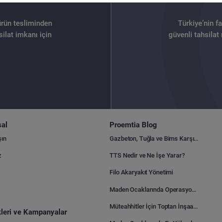
ürün tesliminden
Türkiye’nin f
ilat imkanı için
güvenli tahsilat
al
Proemtia Blog
şın
Gazbeton, Tuğla ve Bims Karşılaştırması: Hangisi Daha Avantajlı?
z
TTS Nedir ve Ne İşe Yarar?
Filo Akaryakıt Yönetimi
Maden Ocaklarında Operasyonel Verimlilik Nasıl Arttırılır?
Müteahhitler İçin Toptan İnşaat Malzemesi Satın Alma Rehberi
ikleri ve Kampanyalar