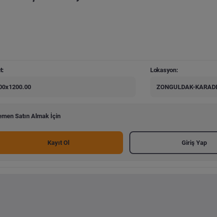
t:
Lokasyon:
00x1200.00
ZONGULDAK-KARADE
men Satın Almak İçin
Kayıt Ol
Giriş Yap