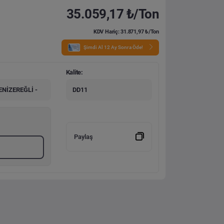
35.059,17 ₺/Ton
KDV Hariç: 31.871,97 ₺/Ton
Şimdi Al 12 Ay Sonra Öde!
Kalite:
NİZEREĞLİ -
DD11
Paylaş