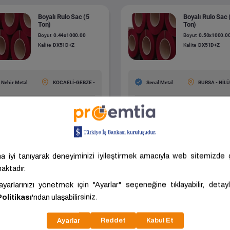
Boyalı Rulo Sac (5
Boyalı Rulo Sac 
Ton)
Ton)
Boyut
0.44x1000.00
Boyut
0.50x1000.0
Kalite
DX51D+Z
Kalite
DX51D+Z
Nehir Metal
KOCAELİ-GEBZE -
Senal Metal
BURSA - NİL
.375,71 ₺/Ton
50.757,30 ₺/Ton
ariç: 42.813,09 ₺/Ton
KDV Hariç: 46.143,00 ₺/Ton
Tümünü Gör