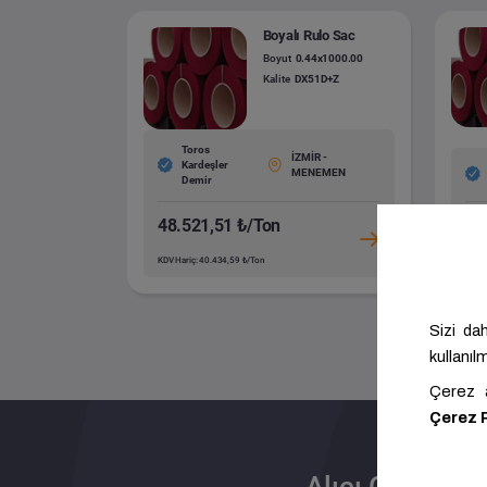
Boyalı Rulo Sac
Boyut
0.44x1000.00
Kalite
DX51D+Z
Toros
İZMİR -
Kardeşler
MENEMEN
Demir
48.521,51 ₺/Ton
51
KDV Hariç: 40.434,59 ₺/Ton
KDV H
Alıcı Olun