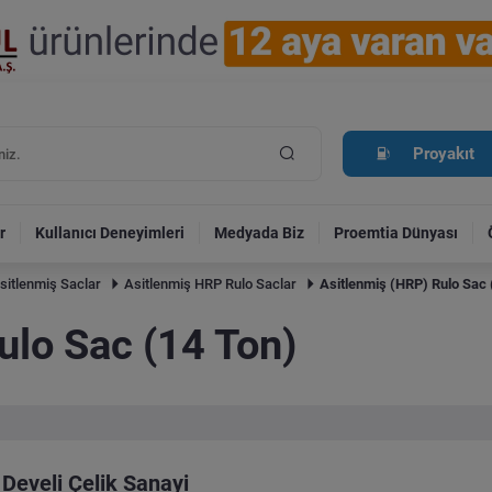
Proyakıt
r
Kullanıcı Deneyimleri
Medyada Biz
Proemtia Dünyası
sitlenmiş Saclar
Asitlenmiş HRP Rulo Saclar
Asitlenmiş (HRP) Rulo Sac 
ulo Sac (14 Ton)
Develi Çelik Sanayi