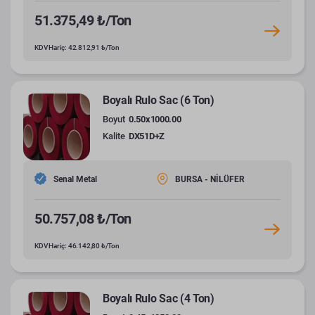
51.375,49 ₺/Ton
KDV Hariç: 42.812,91 ₺/Ton
Boyalı Rulo Sac (6 Ton)
Boyut
0.50x1000.00
Kalite
DX51D+Z
Senal Metal
BURSA - NİLÜFER
50.757,08 ₺/Ton
KDV Hariç: 46.142,80 ₺/Ton
Boyalı Rulo Sac (4 Ton)