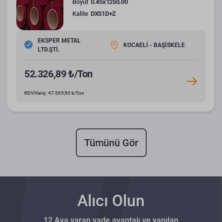
Boyut
0.45x1250.00
Kalite
DX51D+Z
EKSPER METAL
KOCAELİ - BAŞİSKELE
LTD.ŞTİ.
52.326,89 ₺/Ton
KDV Hariç: 47.569,90 ₺/Ton
Tümünü Gör
Alıcı Olun
12 Aya varan vade avantajı ve yapılan