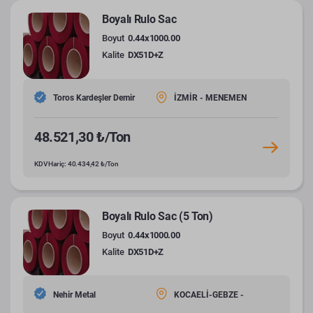
Boyalı Rulo Sac
Boyut
0.44x1000.00
Kalite
DX51D+Z
Toros Kardeşler Demir
İZMİR - MENEMEN
48.521,30 ₺/Ton
KDV Hariç: 40.434,42 ₺/Ton
Boyalı Rulo Sac (5 Ton)
Boyut
0.44x1000.00
Kalite
DX51D+Z
Nehir Metal
KOCAELİ-GEBZE -