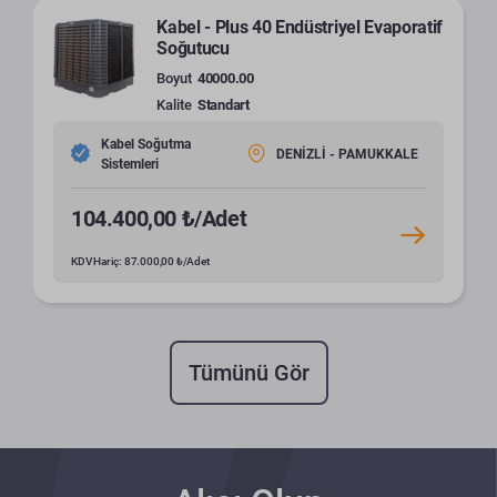
Kabel - Plus 40 Endüstriyel Evaporatif
Soğutucu
Boyut
40000.00
Kalite
Standart
Kabel Soğutma
DENİZLİ - PAMUKKALE
Sistemleri
104.400,00 ₺/Adet
KDV Hariç: 87.000,00 ₺/Adet
Tümünü Gör