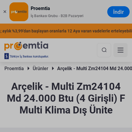
Proemtia
İndir
İş Bankası Grubu - B2B Pazaryeri
aylık %3,99'dan başlayan oranlarla 12 Aya varan vadelerle erteleyebilirs
Proemtia 
Ürünler 
Arçelik - Multi Zm24104 Md 24.000 B
Arçelik - Multi Zm24104
Md 24.000 Btu (4 Girişli) F
Multi Klima Dış Ünite