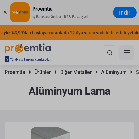
Proemtia
İndir
İş Bankası Grubu - B2B Pazaryeri
ylık %3,99'dan başlayan oranlarla 12 Aya varan vadelerle erteleyebilirsi
Proemtia 
Ürünler 
Diğer Metaller 
Alüminyum 
S
Alüminyum Lama