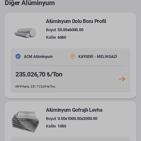
Diğer Alüminyum
Alüminyum Dolu Boru Profil
Boyut
55.00x6000.00
Kalite
6060
ACM Alüminyum
KAYSERİ - MELİKGAZİ
235.026,70 ₺/Ton
KDV Hariç: 221.723,30 ₺/Ton
Alüminyum Gofrajlı Levha
Boyut
0.50x1000.00x2000.00
Kalite
1050