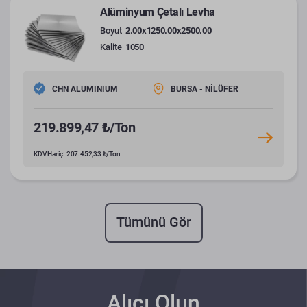
Alüminyum Çetalı Levha
Boyut
2.00x1250.00x2500.00
Kalite
1050
CHN ALUMINIUM
BURSA - NİLÜFER
219.899,47 ₺/Ton
KDV Hariç: 207.452,33 ₺/Ton
Tümünü Gör
Alıcı Olun