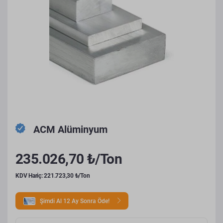
ACM Alüminyum
235.026,70 ₺/Ton
KDV Hariç: 221.723,30 ₺/Ton
Şimdi Al 12 Ay Sonra Öde!