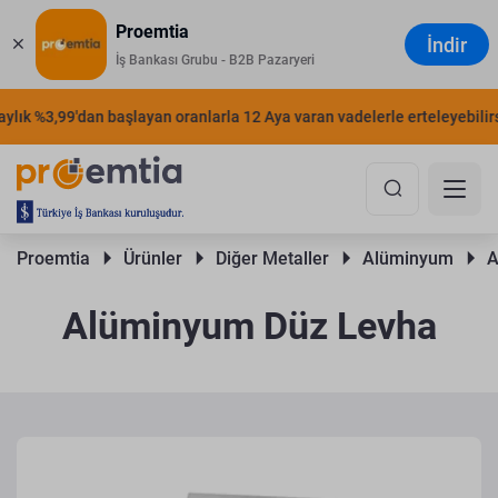
Proemtia
İndir
İş Bankası Grubu - B2B Pazaryeri
ık %3,99'dan başlayan oranlarla 12 Aya varan vadelerle erteleyebilirsini
Proemtia 
Ürünler 
Diğer Metaller 
Alüminyum 
A
Alüminyum Düz Levha