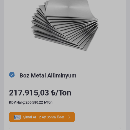
Boz Metal Alüminyum
217.915,03 ₺/Ton
KDV Hariç: 205.580,22 ₺/Ton
Şimdi Al 12 Ay Sonra Öde!