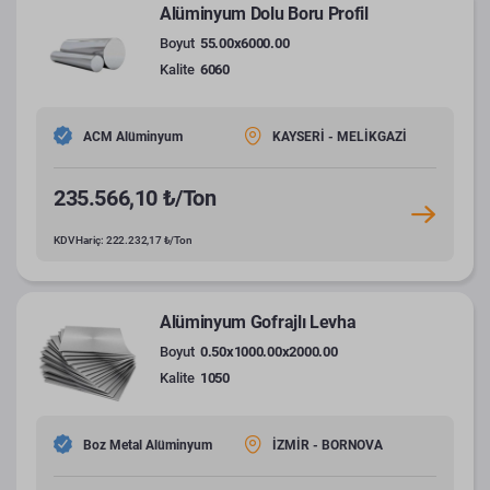
Alüminyum Dolu Boru Profil
Boyut
55.00x6000.00
Kalite
6060
ACM Alüminyum
KAYSERİ - MELİKGAZİ
235.566,10 ₺/Ton
KDV Hariç: 222.232,17 ₺/Ton
Alüminyum Gofrajlı Levha
Boyut
0.50x1000.00x2000.00
Kalite
1050
Boz Metal Alüminyum
İZMİR - BORNOVA