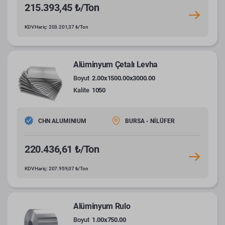
215.393,45 ₺/Ton
KDV Hariç: 203.201,37 ₺/Ton
Alüminyum Çetalı Levha
Boyut
2.00x1500.00x3000.00
Kalite
1050
CHN ALUMINIUM
BURSA - NİLÜFER
220.436,61 ₺/Ton
KDV Hariç: 207.959,07 ₺/Ton
Alüminyum Rulo
Boyut
1.00x750.00