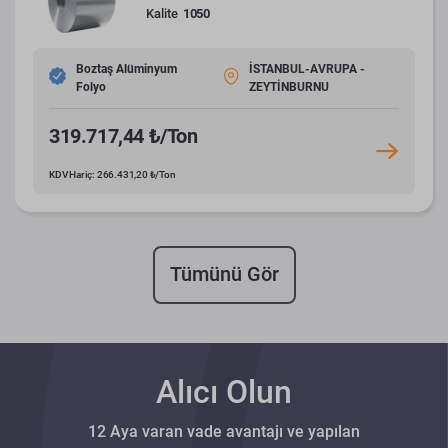
Kalite
1050
Boztaş Alüminyum
İSTANBUL-AVRUPA -
Folyo
ZEYTİNBURNU
319.717,44 ₺/Ton
KDV Hariç: 266.431,20 ₺/Ton
Tümünü Gör
Alıcı Olun
12 Aya varan vade avantajı ve yapılan