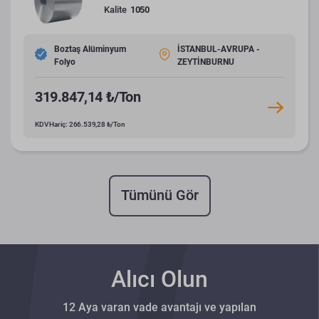
Kalite
1050
Boztaş Alüminyum
İSTANBUL-AVRUPA -
Folyo
ZEYTİNBURNU
319.847,14 ₺/Ton
KDV Hariç: 266.539,28 ₺/Ton
Tümünü Gör
Alıcı Olun
12 Aya varan vade avantajı ve yapılan