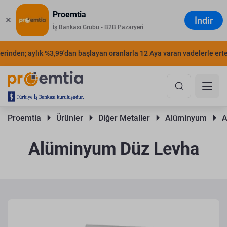
Proemtia
İndir
İş Bankası Grubu - B2B Pazaryeri
nden; aylık %3,99'dan başlayan oranlarla 12 Aya varan vadelerle erteleye
Proemtia 
Ürünler 
Diğer Metaller 
Alüminyum 
A
Alüminyum Düz Levha