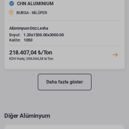
CHN ALUMINIUM
BURSA - NİLÜFER
Alüminyum Düz Levha
Boyut:
1.20x1500.00x3000.00
Kalite:
1050
218.407,04 ₺/Ton
KDV Hariç: 206.044,38 ₺/Ton
Daha fazla göster
Diğer Alüminyum