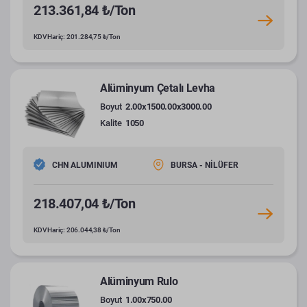
213.361,84 ₺/Ton
KDV Hariç: 201.284,75 ₺/Ton
Alüminyum Çetalı Levha
Boyut
2.00x1500.00x3000.00
Kalite
1050
CHN ALUMINIUM
BURSA - NİLÜFER
218.407,04 ₺/Ton
KDV Hariç: 206.044,38 ₺/Ton
Alüminyum Rulo
Boyut
1.00x750.00