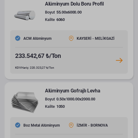
Alüminyum Dolu Boru Profil
Boyut
55.00x6000.00
Kalite
6060
ACM Alüminyum
KAYSERİ - MELİKGAZİ
233.542,67 ₺/Ton
KDV Hariç: 220.323,27 ₺/Ton
Alüminyum Gofrajlı Levha
Boyut
0.50x1000.00x2000.00
Kalite
1050
Boz Metal Alüminyum
İZMİR - BORNOVA